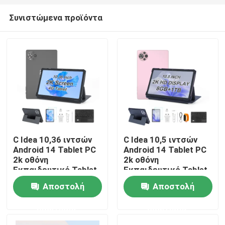
Συνιστώμενα προϊόντα
C Idea 10,36 ιντσών
C Idea 10,5 ιντσών
Android 14 Tablet PC
Android 14 Tablet PC
Αρχική Σελίδα
2k οθόνη
2k οθόνη
Εκπαιδευτικό Tablet
Εκπαιδευτικό Tablet
για τους μαθητές
Για Σπουδαστές
Αποστολή
Αποστολή
R1036
CM10500 Plus
Προϊόντα
ερώτησης
ερώτησης
Βίντεο