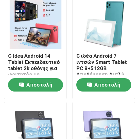
Εμφάνιση VR
Σχετικά με εμάς
C Idea Android 14
C ιδέα Android 7
Γύρος εργοστασίων
Tablet Εκπαιδευτικό
ιντσών Smart Tablet
tablet 2k οθόνης για
PC 8+512GB
φοιτητές με
Αποθήκευση Διπλή
Ποιοτικός έλεγχος
πληκτρολόγιο και
κάμερα WiFi με θήκη
Αποστολή
Αποστολή
ποντίκι CM10500
για εφήβους μάθηση /
Plus Red
ανάγνωση CM513
επαφή
ερώτησης
ερώτησης
Νέα
Ζητήστε ένα απόσπασμα