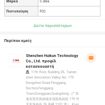
Μάρκα
C idea
Πιστοποίηση
FCC
Δείτε περισσότερων
Περίπου εμείς
Shenzhen Huikun Technology
Co., Ltd. προφίλ
κατασκευαστή
11th floor, Building 26, Tianan
shen Innovation Valley, No. 179
Dongshen Road Fenggang
Section,Fenggang
Town,Dongguan,Guangdong（广东
省东莞市凤岗镇东深路凤岗段 179 号
天安深创谷 26 号楼 1101 室） ,Κίνα