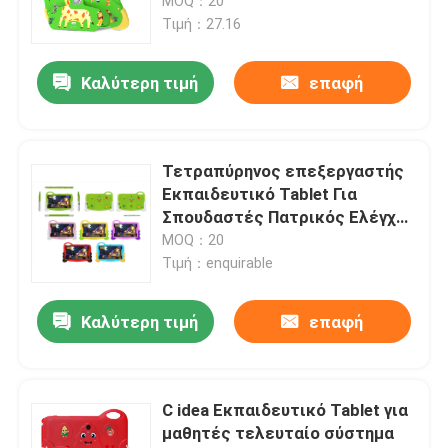
Βιωσιμότητα μπαταρίας
MOQ：20
CM78-Πράσινο
Τιμή：27.16
Καλύτερη τιμή
επαφή
Τετραπύρηνος επεξεργαστής
Εκπαιδευτικό Tablet Για
Σπουδαστές Πατρικός Ελέγχος
360-Πολιτική Προστασία
MOQ：20
Τιμή：enquirable
Καλύτερη τιμή
επαφή
C idea Εκπαιδευτικό Tablet για
μαθητές τελευταίο σύστημα