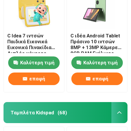
C Idea 7 ιντσών
C ιδέα Android Tablet
Παιδικά Εικονικά
Πράσινο 10 ιντσών
Εικονικά Πινακίδια
8MP + 13MP Κάμερες
Διπλές κάμερες
8GB RAM Ενήλικες
Εικονική οθόνη
Πίνακα παιχνιδιών
Καλύτερη τιμή
Καλύτερη τιμή
υψηλής ευκρίνειας
CM7800
2+32G Κίτρινο
επαφή
επαφή
Ταμπλέτα Kidspad
(68)