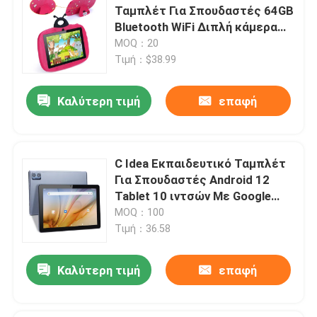
Ταμπλέτ Για Σπουδαστές 64GB
Bluetooth WiFi Διπλή κάμερα
Εμφάνιση VR
CM75
MOQ：20
Τιμή：$38.99
Σχετικά με εμάς
Καλύτερη τιμή
επαφή
Γύρος εργοστασίων
C Idea Εκπαιδευτικό Ταμπλέτ
Ποιοτικός έλεγχος
Για Σπουδαστές Android 12
Tablet 10 ιντσών Με Google
Play 64GB ROM 3GB RAM 128GB
MOQ：100
επαφή
Τιμή：36.58
Νέα
Καλύτερη τιμή
επαφή
Ζητήστε ένα απόσπασμα