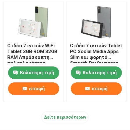
C ιδέα 7 ιντσών WiFi
C ιδέα 7 ιντσών Tablet
Tablet 3GB ROM 32GB
PC Social Media Apps
RAM Απρόσκοπτη
Slim και φορητό
πολυπλοκότητα
Smooth Performance
1024x600 IPS οθόνη
Δύο κάμερες
Καλύτερη τιμή
Καλύτερη τιμή
ανταποκρινόμενο
ευαισθησία αφής
άγγιγμα CM520
CM520
επαφή
επαφή
Δείτε περισσότερων