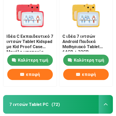
Ιδέα C Εκπαιδευτικό 7
C ιδέα 7 ιντσών
ιντσών Tablet Kidspad
Android Παιδικά
με Kid Proof Case
Μαθησιακό Tablet
Μεγάλη μπαταρία
64GB + 32GB
5000mAh IWAWA
Επεκτάσιμη
Καλύτερη τιμή
Καλύτερη τιμή
Προεγκατεστημένη
αποθήκευση HD Διπλή
CM80Red
κάμερα 2MP + 2MP
CM80 Κίτρινο
επαφή
επαφή
7 ιντσών Tablet PC
(72)