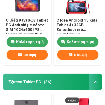
C ιδέα 9 ιντσών Tablet
C Idea Android 13 Kids
PC Android με κάρτα
Tablet 4+32GB
SIM 1024x600 IPS
Εκπαιδευτικό
Εικονική οθόνη Wifi
Ταμπλέτ για
GPS για εφήβους
Φοιτητές Διπλή
Καλύτερη τιμή
Καλύτερη τιμή
Σπουδαστής CM915
κάμερα CM92
επαφή
επαφή
Έξυπνο Tablet PC
(36)