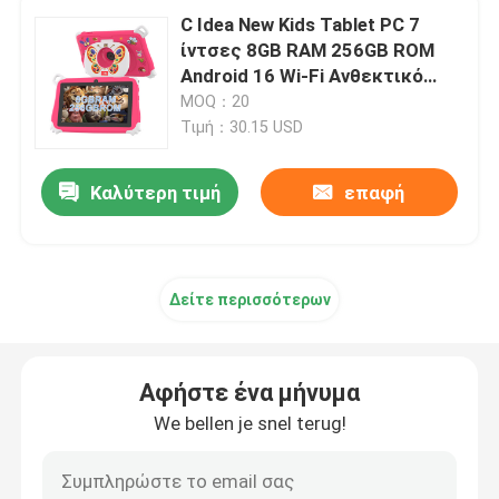
C Idea New Kids Tablet PC 7
ίντσες 8GB RAM 256GB ROM
Αρρενωπό PC ταμπλετών
Android 16 Wi-Fi Ανθεκτικό
στην πτώση Εκπαιδευτική
MOQ：20
χρήση (CM86-Pink)
Έξυπνο Tablet PC
Τιμή：30.15 USD
Καλύτερη τιμή
επαφή
Ταμπλέτες με οθόνη αφής
Ταμπλέτα Kidspad
Δείτε περισσότερων
Εκπαιδευτική Ταμπλέτα για Φοιτητές
Αφήστε ένα μήνυμα
7 ιντσών Tablet PC
We bellen je snel terug!
8 ιντσών Tablet PC