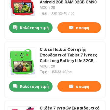
Android 2GB RAM 32GB CM90
MOQ：20
Τιμή：USD 32-40 / pc
Καλύτερη τιμή
επαφή
C ιδέα Παιδιά Φοιτητής
Σπουδαστικό Tablet 7 ίντσες
Cute Long Battery Life 32GB
Αποθήκευση 2MP + 5MP
MOQ：20
Διπλές κάμερες CM90 Πράσινο
Τιμή：USD33-40/pc
Αρχική Σελίδα
Καλύτερη τιμή
επαφή
Προϊόντα
C ιδέα 7 ιντσών Εκπαιδευτικό
Βίντεο