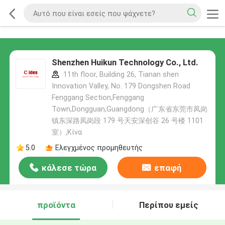
Shenzhen Huikun Technology Co., Ltd.
11th floor, Building 26, Tianan shen
Innovation Valley, No. 179 Dongshen Road
Fenggang Section,Fenggang
Town,Dongguan,Guangdong（广东省东莞市凤岗
镇东深路凤岗段 179 号天安深创谷 26 号楼 1101
室）,Κίνα
5.0
Ελεγχμένος προμηθευτής
κάλεσε τώρα
επαφή
προϊόντα
Περίπου εμείς