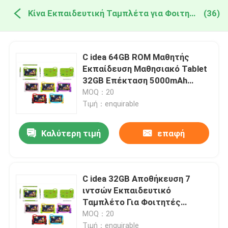
Κίνα Εκπαιδευτική Ταμπλέτα για Φοιτητές
(36)
C idea 64GB ROM Μαθητής
Εκπαίδευση Μαθησιακό Tablet
32GB Επέκταση 5000mAh
CM78 Μπλε
MOQ：20
Τιμή：enquirable
Καλύτερη τιμή
επαφή
C idea 32GB Αποθήκευση 7
ιντσών Εκπαιδευτικό
Ταμπλέτο Για Φοιτητές
Αδιάβροχη Κουτί Γονική
MOQ：20
Ελέγχουσα CM78-Ροζ
Τιμή：enquirable