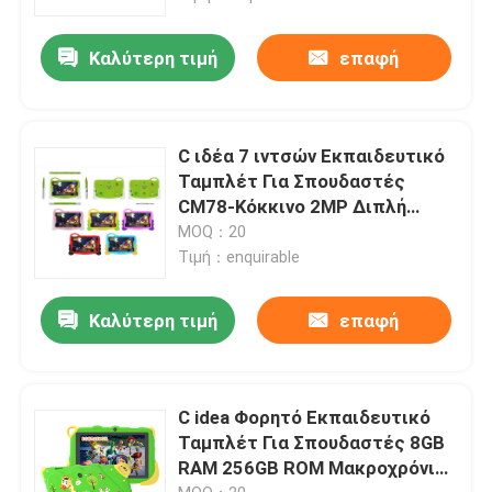
Καλύτερη τιμή
επαφή
C ιδέα 7 ιντσών Εκπαιδευτικό
Ταμπλέτ Για Σπουδαστές
CM78-Κόκκινο 2MP Διπλή
κάμερα Android Quad-Core
MOQ：20
επεξεργαστής CM78
Τιμή：enquirable
Καλύτερη τιμή
επαφή
C idea Φορητό Εκπαιδευτικό
Ταμπλέτ Για Σπουδαστές 8GB
RAM 256GB ROM Μακροχρόνια