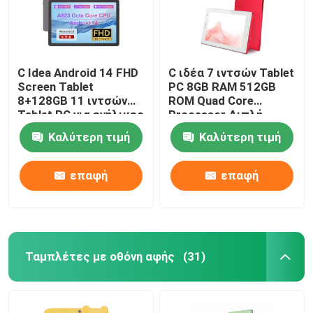
C Idea Android 14 FHD
C ιδέα 7 ιντσών Tablet
Screen Tablet
PC 8GB RAM 512GB
8+128GB 11 ιντσών
ROM Quad Core
Tablet PC για ενήλικες
Processor Διπλή
εφήβους P1300
κάμερα WiFi / BT για
Καλύτερη τιμή
Καλύτερη τιμή
εφήβους με θήκη
CM513 (κόκκινο)
επαφή
επαφή
Ταμπλέτες με οθόνη αφής
(31)