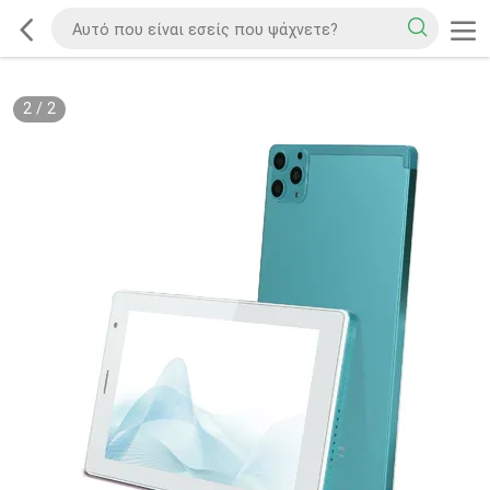
1
/
2