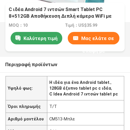
C ιδέα Android 7 ιντσών Smart Tablet PC
8+512GB Αποθήκευση Διπλή κάμερα WiFi με
θήκη για εφήβους μάθηση / ανάγνωση CM513
MOQ：10
Τιμή：US$35.99
Καλύτερη τιμή
Μας ελάτε σε
επαφή με
Περιγραφή προϊόντων
Η ιδέα για ένα Android tablet.
,
Υψηλό φως:
128GB έξυπνο tablet pc c ιδέα
,
C Idea Android 7 ιντσών tablet pc
Όροι πληρωμής
Τ/Τ
Αριθμό μοντέλου
CM513-Μπλε