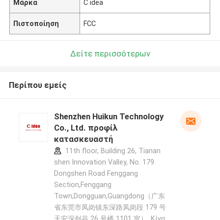
Μάρκα
C idea
Πιστοποίηση
FCC
Δείτε περισσότερων
Περίπου εμείς
Shenzhen Huikun Technology
Co., Ltd. προφίλ
κατασκευαστή
11th floor, Building 26, Tianan
shen Innovation Valley, No. 179
Dongshen Road Fenggang
Section,Fenggang
Town,Dongguan,Guangdong（广东
省东莞市凤岗镇东深路凤岗段 179 号
天安深创谷 26 号楼 1101 室） ,Κίνα