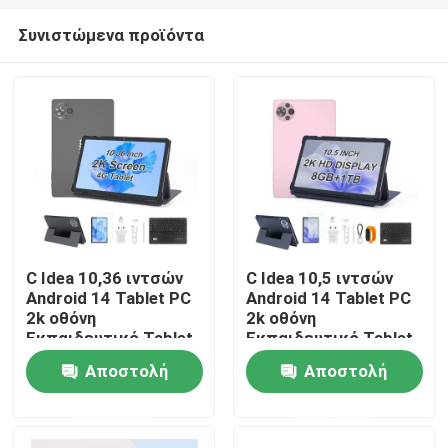
Συνιστώμενα προϊόντα
C Idea 10,36 ιντσών
C Idea 10,5 ιντσών
Android 14 Tablet PC
Android 14 Tablet PC
Αρχική Σελίδα
2k οθόνη
2k οθόνη
Εκπαιδευτικό Tablet
Εκπαιδευτικό Tablet
για τους μαθητές
Για Σπουδαστές
Αποστολή
Αποστολή
R1036
CM10500 Plus
Προϊόντα
ερώτησης
ερώτησης
Βίντεο