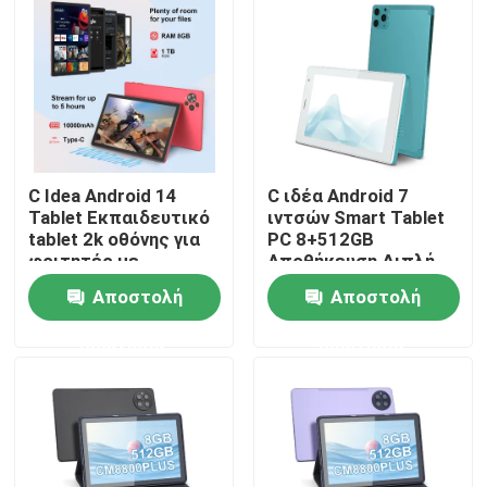
Εμφάνιση VR
Σχετικά με εμάς
C Idea Android 14
C ιδέα Android 7
Γύρος εργοστασίων
Tablet Εκπαιδευτικό
ιντσών Smart Tablet
tablet 2k οθόνης για
PC 8+512GB
φοιτητές με
Αποθήκευση Διπλή
Ποιοτικός έλεγχος
πληκτρολόγιο και
κάμερα WiFi με θήκη
Αποστολή
Αποστολή
ποντίκι CM10500
για εφήβους μάθηση /
Plus Red
ανάγνωση CM513
επαφή
ερώτησης
ερώτησης
Νέα
Ζητήστε ένα απόσπασμα