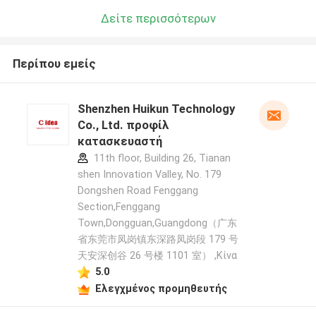
Δείτε περισσότερων
Περίπου εμείς
Shenzhen Huikun Technology
Co., Ltd. προφίλ
κατασκευαστή
11th floor, Building 26, Tianan
shen Innovation Valley, No. 179
Dongshen Road Fenggang
Section,Fenggang
Town,Dongguan,Guangdong（广东
省东莞市凤岗镇东深路凤岗段 179 号
天安深创谷 26 号楼 1101 室） ,Κίνα
5.0
Ελεγχμένος προμηθευτής