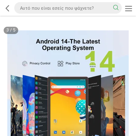
3
/
5