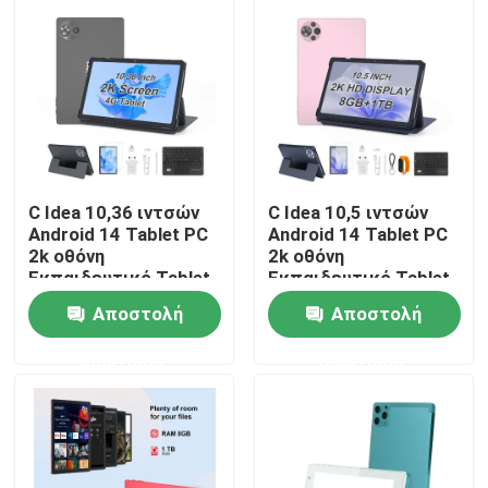
C Idea 10,36 ιντσών
C Idea 10,5 ιντσών
Android 14 Tablet PC
Android 14 Tablet PC
2k οθόνη
2k οθόνη
Εκπαιδευτικό Tablet
Εκπαιδευτικό Tablet
για τους μαθητές
Για Σπουδαστές
Αποστολή
Αποστολή
R1036
CM10500 Plus
Αρχική Σελίδα
ερώτησης
ερώτησης
Προϊόντα
Βίντεο