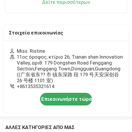
Δείτε περισσότερων
Στοιχεία επικοινωνίας
Miss. Ristine
11ος όροφος, κτίριο 26, Tianan shen Innovation
Valley, αριθ. 179 Dongshen Road Fenggang
Section,Fenggang Town,Dongguan,Guangdong
((广东省东?? 市 镇东深路 段 179 号天安深创谷
26 号楼 1101 室)
+8613535321614
Επικοινωνήστε τώρα
ΑΛΛΕΣ ΚΑΤΗΓΟΡΙΕΣ ΑΠΟ ΜΑΣ