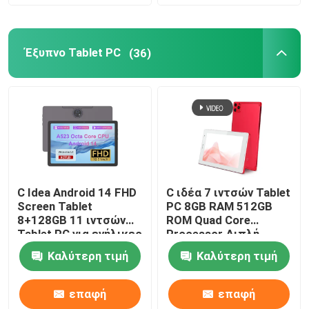
Έξυπνο Tablet PC
(36)
C Idea Android 14 FHD
C ιδέα 7 ιντσών Tablet
Screen Tablet
PC 8GB RAM 512GB
Αρχική Σελίδα
8+128GB 11 ιντσών
ROM Quad Core
Tablet PC για ενήλικες
Processor Διπλή
εφήβους P1300
κάμερα WiFi / BT για
Καλύτερη τιμή
Καλύτερη τιμή
Προϊόντα
εφήβους με θήκη
CM513 (κόκκινο)
επαφή
επαφή
Βίντεο