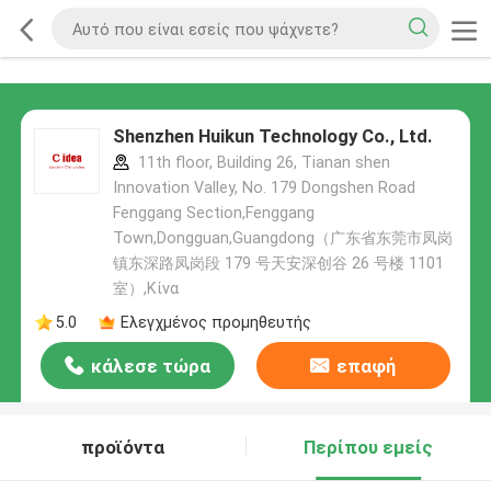
Shenzhen Huikun Technology Co., Ltd.
11th floor, Building 26, Tianan shen
Innovation Valley, No. 179 Dongshen Road
Fenggang Section,Fenggang
Town,Dongguan,Guangdong（广东省东莞市凤岗
镇东深路凤岗段 179 号天安深创谷 26 号楼 1101
室）,Κίνα
5.0
Ελεγχμένος προμηθευτής
κάλεσε τώρα
επαφή
προϊόντα
Περίπου εμείς