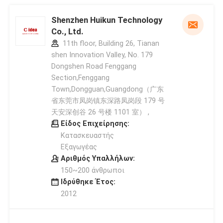
Shenzhen Huikun Technology
Co., Ltd.
11th floor, Building 26, Tianan
shen Innovation Valley, No. 179
Dongshen Road Fenggang
Section,Fenggang
Town,Dongguan,Guangdong（广东
省东莞市凤岗镇东深路凤岗段 179 号
天安深创谷 26 号楼 1101 室） ,
Είδος Επιχείρησης:
Κατασκευαστής
Εξαγωγέας
Αριθμός Υπαλλήλων:
150~200 άνθρωποι
Ιδρύθηκε Έτος:
2012