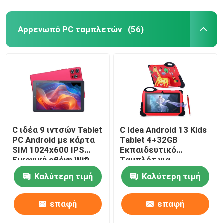
Αρρενωπό PC ταμπλετών
(56)
C ιδέα 9 ιντσών Tablet
C Idea Android 13 Kids
PC Android με κάρτα
Tablet 4+32GB
SIM 1024x600 IPS
Εκπαιδευτικό
Εικονική οθόνη Wifi
Ταμπλέτ για
GPS για εφήβους
Φοιτητές Διπλή
Καλύτερη τιμή
Καλύτερη τιμή
Σπουδαστής CM915
κάμερα CM92
επαφή
επαφή