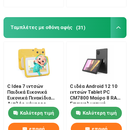
Εμφάνιση VR
Ταμπλέτες με οθόνη αφής
(31)
Σχετικά με εμάς
Γύρος εργοστασίων
Ποιοτικός έλεγχος
C Idea 7 ιντσών
C ιδέα Android 12 10
επαφή
Παιδικά Εικονικά
ιντσών Tablet PC
Εικονικά Πινακίδια
CM7800 Μαύρο 8 RAM
Διπλές κάμερες
Επαγγελματική
Νέα
Εικονική οθόνη
βαθμίδα ανάγνωσης
Καλύτερη τιμή
Καλύτερη τιμή
υψηλής ευκρίνειας
Tablet PC με Stylus
2+32G Κίτρινο
CM7800
Ζητήστε ένα απόσπασμα
επαφή
επαφή