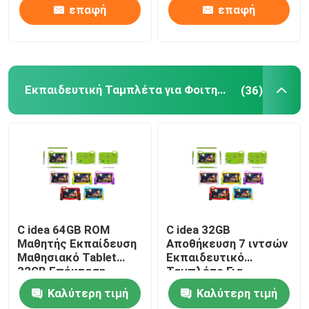
CM80 Κίτρινο
επαφή
επαφή
9 ιντσών Tablet PC
10 ιντσών Tablet PC
Εκπαιδευτική Ταμπλέτα για Φοιτητές
(36)
11 ιντσών Tablet PC
14 ιντσών Tablet PC
Παγκόσμια θήκη για ταμπλέτες
C idea 64GB ROM
C idea 32GB
Μαθητής Εκπαίδευση
Αποθήκευση 7 ιντσών
Μαθησιακό Tablet
Εκπαιδευτικό
32GB Επέκταση
Ταμπλέτο Για
5000mAh CM78 Μπλε
Φοιτητές Αδιάβροχη
Καλύτερη τιμή
Καλύτερη τιμή
Κουτί Γονική