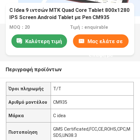
C Idea 9 ιντσών MTK Quad Core Tablet 800x1280
IPS Screen Android Tablet με Pen CM935
Κόκκινο
MOQ：20
Τιμή：enquirable
Καλύτερη τιμή
Μας ελάτε σε
επαφή με
Περιγραφή προϊόντων
Όροι πληρωμής
Τ/Τ
Αριθμό μοντέλου
CM935
Μάρκα
C idea
GMS Certificated,FCC,CE,ROHS,CPC,M
Πιστοποίηση
SDS,UN38.3