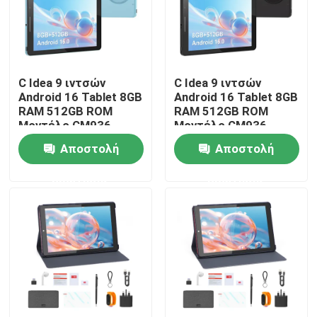
Εμφάνιση VR
C Idea 9 ιντσών
C Idea 9 ιντσών
Σχετικά με εμάς
Android 16 Tablet 8GB
Android 16 Tablet 8GB
RAM 512GB ROM
RAM 512GB ROM
Μοντέλο CM936
Μοντέλο CM936
Γύρος εργοστασίων
Αποστολή
Αποστολή
Ποιοτικός έλεγχος
ερώτησης
ερώτησης
επαφή
Νέα
Ζητήστε ένα απόσπασμα