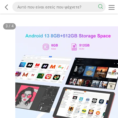
3
/
4