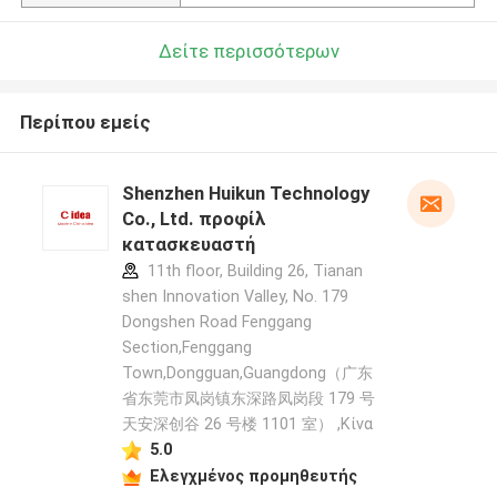
Δείτε περισσότερων
Περίπου εμείς
Shenzhen Huikun Technology
Co., Ltd. προφίλ
κατασκευαστή
11th floor, Building 26, Tianan
shen Innovation Valley, No. 179
Dongshen Road Fenggang
Section,Fenggang
Town,Dongguan,Guangdong（广东
省东莞市凤岗镇东深路凤岗段 179 号
天安深创谷 26 号楼 1101 室） ,Κίνα
5.0
Ελεγχμένος προμηθευτής