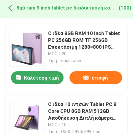
8gb ram 9 inch tablet pc διαδικτυακή κατασκευή
(100)
C ιδέα 8GB RAM 10 Inch Tablet
PC 256GB ROM TF 256GB
Επεκτάσιμη 1280×800 IPS
Ηθόνη 10000mAh μπαταρία CM
MOQ：20
8000plus
Τιμή：enquirable
Καλύτερη τιμή
επαφή
C ιδέα 10 ιντσών Tablet PC 8
Core CPU 8GB RAM 512GB
Αποθήκευση Διπλή κάμερα
Πιόλε Tablet ενηλίκων με
MOQ：10
πληκτρολόγιο CM7800
Τιμή：USD51.99-59.99 / pc