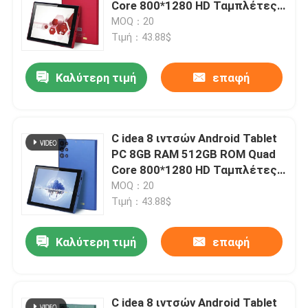
Core 800*1280 HD Ταμπλέτες
με WIFI/SIM Card CM822
MOQ：20
(Κόκκινο)
Τιμή：43.88$
Καλύτερη τιμή
επαφή
C idea 8 ιντσών Android Tablet
PC 8GB RAM 512GB ROM Quad
Core 800*1280 HD Ταμπλέτες
με WIFI/SIM Card CM822
MOQ：20
(Μπλε)
Τιμή：43.88$
Αρχική Σελίδα
Καλύτερη τιμή
επαφή
Προϊόντα
C idea 8 ιντσών Android Tablet
Βίντεο