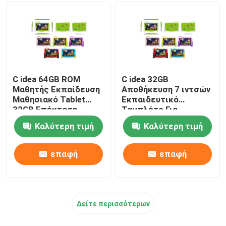
C idea 64GB ROM
C idea 32GB
Μαθητής Εκπαίδευση
Αποθήκευση 7 ιντσών
Μαθησιακό Tablet
Εκπαιδευτικό
32GB Επέκταση
Ταμπλέτο Για
5000mAh CM78 Μπλε
Φοιτητές Αδιάβροχη
Καλύτερη τιμή
Καλύτερη τιμή
Κουτί Γονική
Ελέγχουσα CM78-Ροζ
επαφή
επαφή
Δείτε περισσότερων