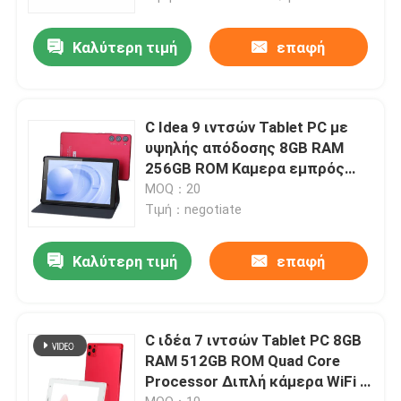
Καλύτερη τιμή
επαφή
C Idea 9 ιντσών Tablet PC με
υψηλής απόδοσης 8GB RAM
256GB ROM Καμερα εμπρός
5.0MP/ πίσω 8.0MP με
MOQ：20
μικρόφωνο
Τιμή：negotiate
Καλύτερη τιμή
επαφή
C ιδέα 7 ιντσών Tablet PC 8GB
RAM 512GB ROM Quad Core
Processor Διπλή κάμερα WiFi /