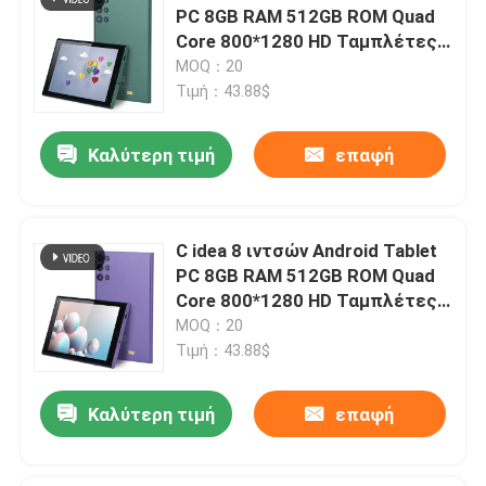
PC 8GB RAM 512GB ROM Quad
Core 800*1280 HD Ταμπλέτες
Εμφάνιση VR
με WIFI/SIM Card CM822
MOQ：20
(πράσινο)
Τιμή：43.88$
Σχετικά με εμάς
Καλύτερη τιμή
επαφή
Γύρος εργοστασίων
C idea 8 ιντσών Android Tablet
Ποιοτικός έλεγχος
PC 8GB RAM 512GB ROM Quad
Core 800*1280 HD Ταμπλέτες
με WIFI/SIM Card CM822
MOQ：20
επαφή
(Πορφυρό)
Τιμή：43.88$
Νέα
Καλύτερη τιμή
επαφή
Ζητήστε ένα απόσπασμα