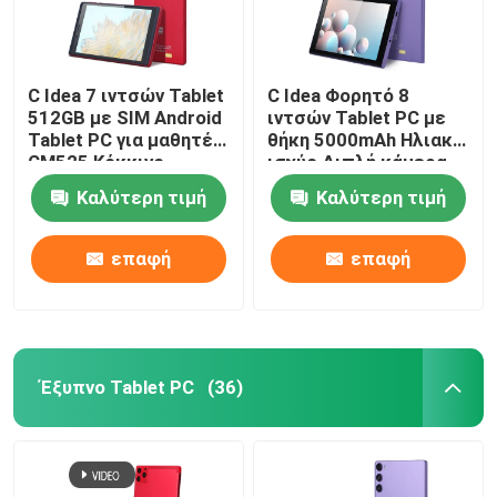
C Idea 7 ιντσών Tablet
C Idea Φορητό 8
512GB με SIM Android
ιντσών Tablet PC με
Tablet PC για μαθητές
θήκη 5000mAh Ηλιακή
CM525 Κόκκινο
ισχύς Διπλή κάμερα
5MP+8MP Σιμ κάρτα
Καλύτερη τιμή
Καλύτερη τιμή
Πιόλε
επαφή
επαφή
Έξυπνο Tablet PC
(36)