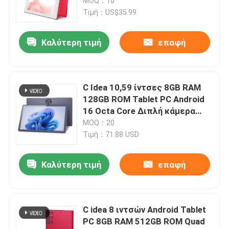
BT για εφήβους με θήκη CM513
MOQ：10
(κόκκινο)
Τιμή：US$35.99
Καλύτερη τιμή
επαφή
C Idea 10,59 ίντσες 8GB RAM
128GB ROM Tablet PC Android
16 Octa Core Διπλή κάμερα
WiFi Business Tablet (P1350)
MOQ：20
Τιμή：71.88 USD
Καλύτερη τιμή
επαφή
C idea 8 ιντσών Android Tablet
PC 8GB RAM 512GB ROM Quad