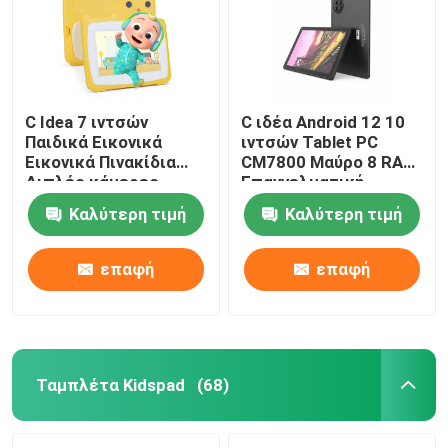
C Idea 7 ιντσών
C ιδέα Android 12 10
Παιδικά Εικονικά
ιντσών Tablet PC
Εικονικά Πινακίδια
CM7800 Μαύρο 8 RAM
Διπλές κάμερες
Επαγγελματική
Εικονική οθόνη
βαθμίδα ανάγνωσης
Καλύτερη τιμή
Καλύτερη τιμή
υψηλής ευκρίνειας
Tablet PC με Stylus
2+32G Κίτρινο
CM7800
επαφή
επαφή
Ταμπλέτα Kidspad
(68)