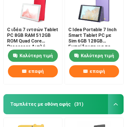
C ιδέα 7 ιντσών Tablet
C Idea Portable 7 Inch
PC 8GB RAM 512GB
Smart Tablet PC με
ROM Quad Core
Sim 6GB 128GB
Processor Διπλή
Εκπαίδευση για το
κάμερα WiFi / BT για
σχολείο CM525
Καλύτερη τιμή
Καλύτερη τιμή
εφήβους με θήκη
((Πορφυρό)
CM513 (κόκκινο)
επαφή
επαφή
Ταμπλέτες με οθόνη αφής
(31)