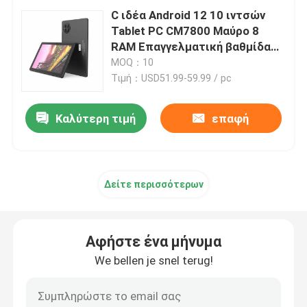
C ιδέα Android 12 10 ιντσών
Tablet PC CM7800 Μαύρο 8
Αρρενωπό PC ταμπλετών
RAM Επαγγελματική βαθμίδα
ανάγνωσης Tablet PC με Stylus
MOQ：10
CM7800
Έξυπνο Tablet PC
Τιμή：USD51.99-59.99 / pc
Καλύτερη τιμή
επαφή
Ταμπλέτες με οθόνη αφής
Ταμπλέτα Kidspad
Δείτε περισσότερων
Εκπαιδευτική Ταμπλέτα για Φοιτητές
Αφήστε ένα μήνυμα
7 ιντσών Tablet PC
We bellen je snel terug!
8 ιντσών Tablet PC