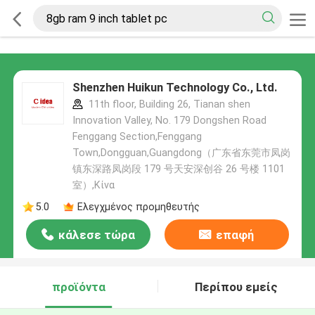
Shenzhen Huikun Technology Co., Ltd.
11th floor, Building 26, Tianan shen
Innovation Valley, No. 179 Dongshen Road
Fenggang Section,Fenggang
Town,Dongguan,Guangdong（广东省东莞市凤岗
镇东深路凤岗段 179 号天安深创谷 26 号楼 1101
室）,Κίνα
5.0
Ελεγχμένος προμηθευτής
κάλεσε τώρα
επαφή
προϊόντα
Περίπου εμείς