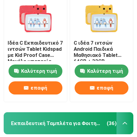
Ιδέα C Εκπαιδευτικό 7
C ιδέα 7 ιντσών
ιντσών Tablet Kidspad
Android Παιδικά
με Kid Proof Case
Μαθησιακό Tablet
Μεγάλη μπαταρία
64GB + 32GB
5000mAh IWAWA
Επεκτάσιμη
Καλύτερη τιμή
Καλύτερη τιμή
Προεγκατεστημένη
αποθήκευση HD Διπλή
CM80Red
κάμερα 2MP + 2MP
CM80 Κίτρινο
επαφή
επαφή
Εκπαιδευτική Ταμπλέτα για Φοιτητές
(36)