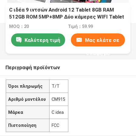
C ιδέα 9 ιντσών Android 12 Tablet 8GB RAM
512GB ROM 5MP+8MP Δύο κάμερες WIFI Tablet
με SIM CM915 (πράσινο)
MOQ：20
Τιμή：59.99
Καλύτερη τιμή
Μας ελάτε σε
επαφή με
Περιγραφή προϊόντων
Όροι πληρωμής
Τ/Τ
Αριθμό μοντέλου
CM915
Μάρκα
C idea
Πιστοποίηση
FCC