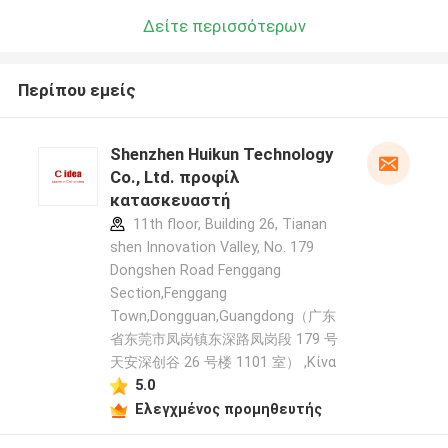
Δείτε περισσότερων
Περίπου εμείς
Shenzhen Huikun Technology
Co., Ltd. προφίλ
κατασκευαστή
11th floor, Building 26, Tianan
shen Innovation Valley, No. 179
Dongshen Road Fenggang
Section,Fenggang
Town,Dongguan,Guangdong（广东
省东莞市凤岗镇东深路凤岗段 179 号
天安深创谷 26 号楼 1101 室） ,Κίνα
5.0
Ελεγχμένος προμηθευτής