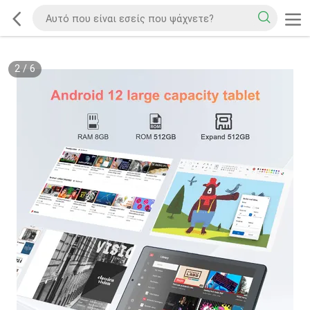
3
/
6