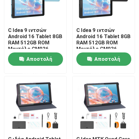
Εμφάνιση VR
C Idea 9 ιντσών
C Idea 9 ιντσών
Android 16 Tablet 8GB
Android 16 Tablet 8GB
Σχετικά με εμάς
RAM 512GB ROM
RAM 512GB ROM
Μοντέλο CM936
Μοντέλο CM936
Γύρος εργοστασίων
Αποστολή
Αποστολή
ερώτησης
ερώτησης
Ποιοτικός έλεγχος
επαφή
Νέα
Ζητήστε ένα απόσπασμα
C ιδέα Android Tablet
C Idea MTK Quad Core