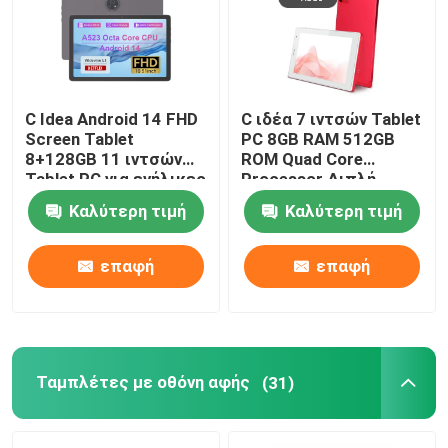
C Idea Android 14 FHD
C ιδέα 7 ιντσών Tablet
Screen Tablet
PC 8GB RAM 512GB
8+128GB 11 ιντσών
ROM Quad Core
Tablet PC για ενήλικες
Processor Διπλή
εφήβους P1300
κάμερα WiFi / BT για
Καλύτερη τιμή
Καλύτερη τιμή
εφήβους με θήκη
CM513 (κόκκινο)
επαφή
επαφή
Ταμπλέτες με οθόνη αφής
(31)