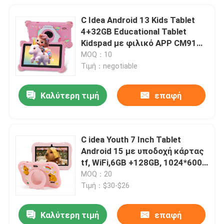
C Idea Android 13 Kids Tablet
4+32GB Educational Tablet
Kidspad με φιλικό APP CM91
ροζ
MOQ：10
Τιμή：negotiable
Καλύτερη τιμή
επαφή
C idea Youth 7 Inch Tablet
Android 15 με υποδοχή κάρτας
tf, WiFi,6GB +128GB, 1024*600
IPS incell CM66
MOQ：20
Τιμή：$30-$26
Καλύτερη τιμή
επαφή