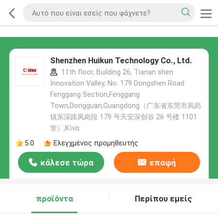
Shenzhen Huikun Technology Co., Ltd.
11th floor, Building 26, Tianan shen
Innovation Valley, No. 179 Dongshen Road
Fenggang Section,Fenggang
Town,Dongguan,Guangdong（广东省东莞市凤岗
镇东深路凤岗段 179 号天安深创谷 26 号楼 1101
室）,Κίνα
5.0
Ελεγχμένος προμηθευτής
κάλεσε τώρα
επαφή
προϊόντα
Περίπου εμείς