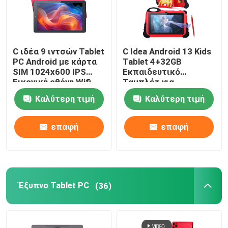
9 ιντσών Tablet PC
C ιδέα 9 ιντσών Tablet
C Idea Android 13 Kids
10 ιντσών Tablet PC
PC Android με κάρτα
Tablet 4+32GB
SIM 1024x600 IPS
Εκπαιδευτικό
Εικονική οθόνη Wifi
Ταμπλέτ για
11 ιντσών Tablet PC
GPS για εφήβους
Φοιτητές Διπλή
Καλύτερη τιμή
Καλύτερη τιμή
Σπουδαστής CM915
κάμερα CM92
14 ιντσών Tablet PC
επαφή
επαφή
Παγκόσμια θήκη για ταμπλέτες
Έξυπνο Tablet PC
(36)