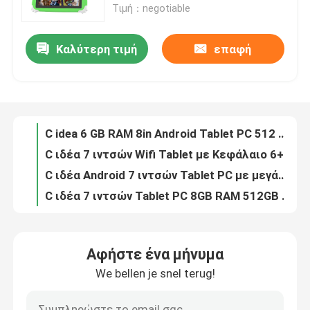
Τιμή：negotiable
Εμφάνιση VR
Καλύτερη τιμή
επαφή
C ιδέα Android 8 ιντσών Tablet PC Android 12 Tablet 512GB Μνημείο Ταμπλέτες PC Quad Core επεξεργαστής CM813 κόκκινο
C Idea Android 12 C Idea 8 Smart Tablet PC Με Κεφάλαιο 512GB ROM WiFi 1280x800 Ανάλυση HD Οθόνη αφής CM813-Ροζ
Σχετικά με εμάς
C ιδέα Διπλή κάμερα 8 ιντσών Android Tablet PC Android 12 Tablets 1280x800 IPS HD οθόνη CM813-Grey
C ιδέα 8 ιντσών Android Tablet PC Με Android 12 λειτουργικό σύστημα Quad Core CPU 6GB RAM 512GB Αποθήκευση IPS HD οθόνη CM813-Green
Γύρος εργοστασίων
C idea 6 GB RAM 8in Android Tablet PC 512 GB Android 12 Tablet 1.3GHz IPS HD οθόνη Τετραπυρηνικός επεξεργαστής CM813-Purple
C ιδέα 7 ιντσών Wifi Tablet με Κεφάλαιο 6+128GB Αποθήκευση Quad Core Processor 600x1024 HD IPS Touchscreen CM522 Πράσινο
Ποιοτικός έλεγχος
C ιδέα Android 7 ιντσών Tablet PC με μεγάλη μπαταρία 6000mAh 512GB Επέκταση αποθήκευσης για παιδιά και ενήλικες Purple CM522 purple
C ιδέα 7 ιντσών Tablet PC 8GB RAM 512GB ROM Quad Core Processor Διπλή κάμερα WiFi / BT για εφήβους με θήκη CM513 (κόκκινο)
επαφή
C ιδέα 7 ιντσών Android Smart Tablets 8+512GB Quad Core WiFi Tablet HD Εικονική οθόνη CM513 ((πράσινο)
C idea Smart Tablet PC με Android Quad Core CPU 8GB RAM 512GB Αποθήκευση IPS HD οθόνη CM513
Αφήστε ένα μήνυμα
C idea 7 ιντσών Tablet για αναψυχή και ψυχαγωγία με 6000mAh Μεγάλη διάρκεια ζωής μπαταρίας και πιστοποίηση GMS CM513
Νέα
We bellen je snel terug!
C ιδέα Android 7 ιντσών Smart Tablet PC 8+512GB Αποθήκευση Διπλή κάμερα WiFi με θήκη για εφήβους μάθηση / ανάγνωση CM513
C idea 8 ιντσών Android Tablet PC 8GB RAM 512GB ROM Quad Core 800*1280 HD Ταμπλέτες με WIFI/SIM Card CM822 (Μαύρο)
Ζητήστε ένα απόσπασμα