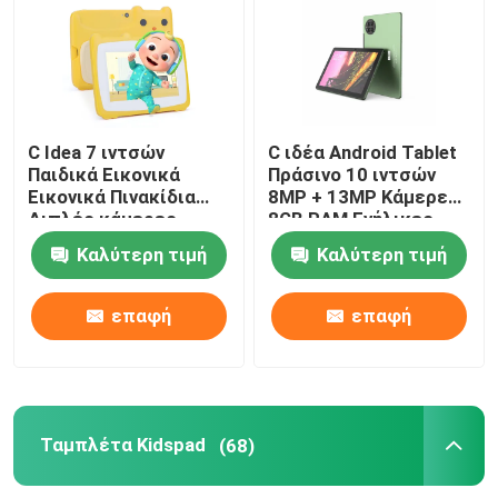
C Idea 7 ιντσών
C ιδέα Android Tablet
Παιδικά Εικονικά
Πράσινο 10 ιντσών
Εικονικά Πινακίδια
8MP + 13MP Κάμερες
Διπλές κάμερες
8GB RAM Ενήλικες
Εικονική οθόνη
Πίνακα παιχνιδιών
Καλύτερη τιμή
Καλύτερη τιμή
υψηλής ευκρίνειας
CM7800
2+32G Κίτρινο
επαφή
επαφή
Ταμπλέτα Kidspad
(68)