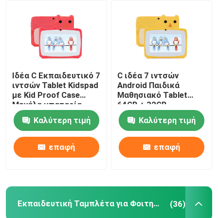
Ιδέα C Εκπαιδευτικό 7
C ιδέα 7 ιντσών
ιντσών Tablet Kidspad
Android Παιδικά
με Kid Proof Case
Μαθησιακό Tablet
Μεγάλη μπαταρία
64GB + 32GB
5000mAh IWAWA
Επεκτάσιμη
Καλύτερη τιμή
Καλύτερη τιμή
Προεγκατεστημένη
αποθήκευση HD Διπλή
CM80Red
κάμερα 2MP + 2MP
CM80 Κίτρινο
επαφή
επαφή
Εκπαιδευτική Ταμπλέτα για Φοιτητές
(36)