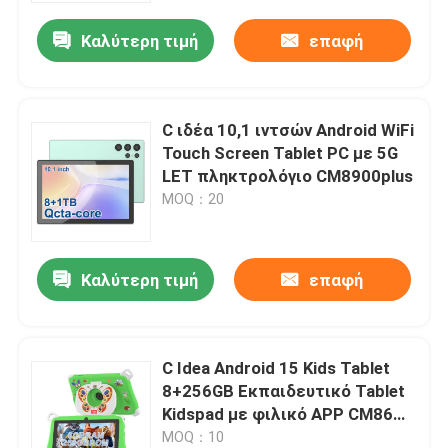
Καλύτερη τιμή
επαφή
C ιδέα 10,1 ιντσών Android WiFi
Touch Screen Tablet PC με 5G
LET πληκτρολόγιο CM8900plus
MOQ：20
Καλύτερη τιμή
επαφή
Αρχική Σελίδα
C Idea Android 15 Kids Tablet
Προϊόντα
8+256GB Εκπαιδευτικό Tablet
Kidspad με φιλικό APP CM86
πράσινο
MOQ：10
Βίντεο