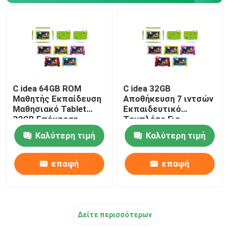
C idea 64GB ROM
C idea 32GB
Μαθητής Εκπαίδευση
Αποθήκευση 7 ιντσών
Μαθησιακό Tablet
Εκπαιδευτικό
32GB Επέκταση
Ταμπλέτο Για
5000mAh CM78 Μπλε
Φοιτητές Αδιάβροχη
Καλύτερη τιμή
Καλύτερη τιμή
Κουτί Γονική
Ελέγχουσα CM78-Ροζ
επαφή
επαφή
Δείτε περισσότερων