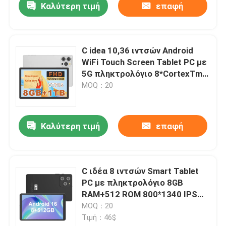
Καλύτερη τιμή
επαφή
C idea 10,36 ιντσών Android
WiFi Touch Screen Tablet PC με
5G πληκτρολόγιο 8*CortexTm-
A53 CM10016 plus
MOQ：20
Καλύτερη τιμή
επαφή
C ιδέα 8 ιντσών Smart Tablet
PC με πληκτρολόγιο 8GB
RAM+512 ROM 800*1340 IPS
incell Εικονική οθόνη Εμφάνιση
MOQ：20
BLACK CM866
Τιμή：46$