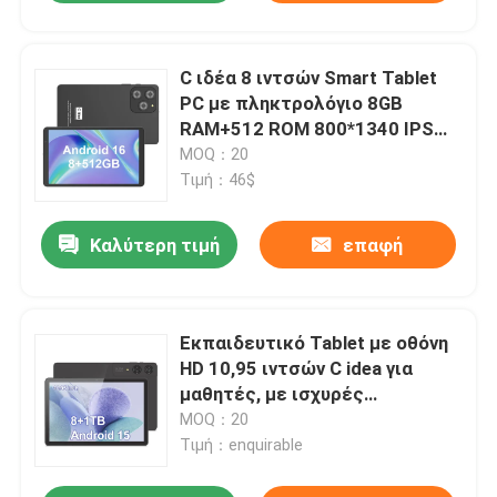
C ιδέα 8 ιντσών Smart Tablet
PC με πληκτρολόγιο 8GB
RAM+512 ROM 800*1340 IPS
incell Εικονική οθόνη Εμφάνιση
MOQ：20
γκρι CM866
Τιμή：46$
Καλύτερη τιμή
επαφή
Εκπαιδευτικό Tablet με οθόνη
HD 10,95 ιντσών C idea για
μαθητές, με ισχυρές
επιδόσεις και μεγάλη διάρκεια
MOQ：20
μπαταρίας
Τιμή：enquirable