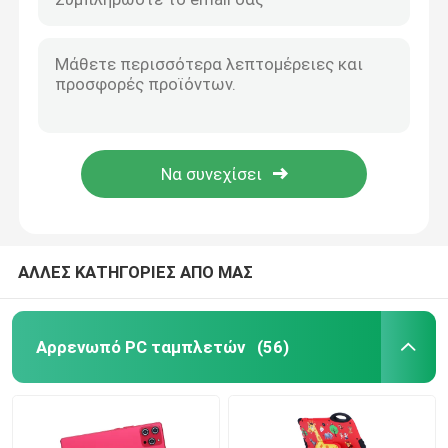
C idea 7 ιντσών Tablet PC 1024x600 IPS Εικονική οθόνη 3GB ROM+32GB RAM Quad Core επεξεργαστής ανταποκρινόμενος CM520
C ιδέα WiFi 8 ιντσών Tablet PC με μεγάλη διάρκεια ζωής μπαταρίας 8000mAh 512GB Αποθήκευση Διπλή κάμερα 5MP + 8MP CM822 (Κόκκινο)
Αρρενωπό PC ταμπλετών
C idea Μπλε 8 ιντσών Tablet PC με θήκη 128GB+32GB Επεκτάσιμη αποθήκευση 800X1280 HD Εικονική οθόνη για δώρα CM822
C Idea 7 ιντσών Tablet 512GB με SIM Android Tablet PC για μαθητές CM525 Κόκκινο
Έξυπνο Tablet PC
C ιδέα 8 ιντσών Smart Tablet PC με ανθεκτική σε χτυπήματα θήκη 128GB ROM 800x1280 IPS Εικαστική οθόνη οθόνης για ανάγνωση Πράσινο CM822
C Idea Φορητό 8 ιντσών Tablet PC με θήκη 5000mAh Ηλιακή ισχύς Διπλή κάμερα 5MP+8MP Σιμ κάρτα Πιόλε
Ταμπλέτες με οθόνη αφής
C Idea Portable 7 Inch Smart Tablet PC με Sim 6GB 128GB Εκπαίδευση για το σχολείο CM525 ((Πορφυρό)
Ταμπλέτα Kidspad
ΑΛΛΕΣ ΚΑΤΗΓΟΡΙΕΣ ΑΠΟ ΜΑΣ
Εκπαιδευτική Ταμπλέτα για Φοιτητές
Αρρενωπό PC ταμπλετών
(56)
7 ιντσών Tablet PC
8 ιντσών Tablet PC