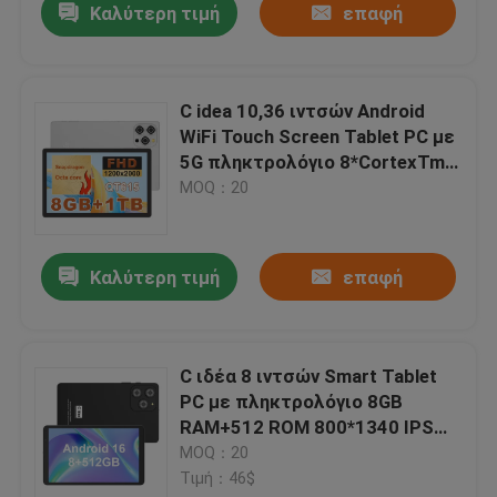
Καλύτερη τιμή
επαφή
C idea 10,36 ιντσών Android
WiFi Touch Screen Tablet PC με
5G πληκτρολόγιο 8*CortexTm-
A53 CM10016 plus
MOQ：20
Καλύτερη τιμή
επαφή
C ιδέα 8 ιντσών Smart Tablet
PC με πληκτρολόγιο 8GB
RAM+512 ROM 800*1340 IPS
incell Εικονική οθόνη Εμφάνιση
MOQ：20
BLACK CM866
Τιμή：46$