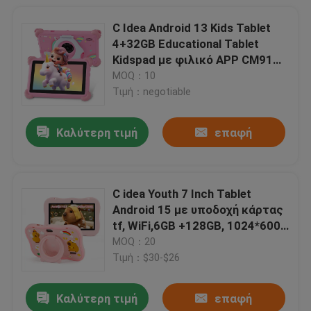
C Idea Android 13 Kids Tablet
4+32GB Educational Tablet
Kidspad με φιλικό APP CM91
ροζ
MOQ：10
Τιμή：negotiable
Καλύτερη τιμή
επαφή
C idea Youth 7 Inch Tablet
Android 15 με υποδοχή κάρτας
tf, WiFi,6GB +128GB, 1024*600
IPS incell CM66
MOQ：20
Τιμή：$30-$26
Καλύτερη τιμή
επαφή