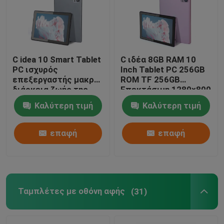
C idea 10 Smart Tablet
C ιδέα 8GB RAM 10
PC ισχυρός
Inch Tablet PC 256GB
επεξεργαστής μακρά
ROM TF 256GB
διάρκεια ζωής της
Επεκτάσιμη 1280×800
μπαταρίας υψηλής
IPS Ηθόνη 10000mAh
Καλύτερη τιμή
Καλύτερη τιμή
ποιότητας οπτικά
μπαταρία CM
CM8000plus
8000plus
επαφή
επαφή
Ταμπλέτες με οθόνη αφής
(31)