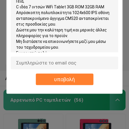
C idea 7 ιντσών Tablet PC 1024x600 IPS Εικονική οθόνη 3GB ROM+32GB RAM Quad Core επεξεργαστής ανταποκρινόμενος CM520
C ιδέα WiFi 8 ιντσών Tablet PC με μεγάλη διάρκεια ζωής μπαταρίας 8000mAh 512GB Αποθήκευση Διπλή κάμερα 5MP + 8MP CM822 (Κόκκινο)
Αρρενωπό PC ταμπλετών
C idea Μπλε 8 ιντσών Tablet PC με θήκη 128GB+32GB Επεκτάσιμη αποθήκευση 800X1280 HD Εικονική οθόνη για δώρα CM822
C Idea 7 ιντσών Tablet 512GB με SIM Android Tablet PC για μαθητές CM525 Κόκκινο
Έξυπνο Tablet PC
C ιδέα 8 ιντσών Smart Tablet PC με ανθεκτική σε χτυπήματα θήκη 128GB ROM 800x1280 IPS Εικαστική οθόνη οθόνης για ανάγνωση Πράσινο CM822
C Idea Φορητό 8 ιντσών Tablet PC με θήκη 5000mAh Ηλιακή ισχύς Διπλή κάμερα 5MP+8MP Σιμ κάρτα Πιόλε
Ταμπλέτες με οθόνη αφής
C Idea Portable 7 Inch Smart Tablet PC με Sim 6GB 128GB Εκπαίδευση για το σχολείο CM525 ((Πορφυρό)
Ταμπλέτα Kidspad
ΑΛΛΕΣ ΚΑΤΗΓΟΡΙΕΣ ΑΠΟ ΜΑΣ
υποβολή
Εκπαιδευτική Ταμπλέτα για Φοιτητές
Αρρενωπό PC ταμπλετών
(56)
7 ιντσών Tablet PC
8 ιντσών Tablet PC