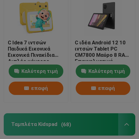
C Idea 7 ιντσών
C ιδέα Android 12 10
Παιδικά Εικονικά
ιντσών Tablet PC
Εικονικά Πινακίδια
CM7800 Μαύρο 8 RAM
Διπλές κάμερες
Επαγγελματική
Εικονική οθόνη
βαθμίδα ανάγνωσης
Καλύτερη τιμή
Καλύτερη τιμή
υψηλής ευκρίνειας
Tablet PC με Stylus
2+32G Κίτρινο
CM7800
επαφή
επαφή
Ταμπλέτα Kidspad
(68)