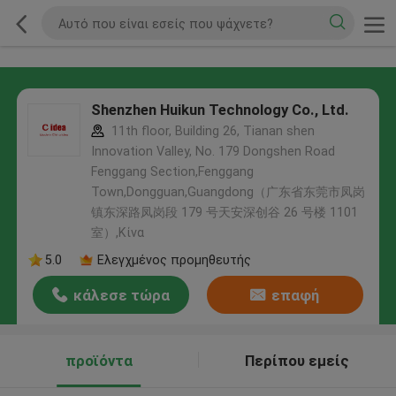
Shenzhen Huikun Technology Co., Ltd.
11th floor, Building 26, Tianan shen
Innovation Valley, No. 179 Dongshen Road
Fenggang Section,Fenggang
Town,Dongguan,Guangdong（广东省东莞市凤岗
镇东深路凤岗段 179 号天安深创谷 26 号楼 1101
室）,Κίνα
5.0
Ελεγχμένος προμηθευτής
κάλεσε τώρα
επαφή
προϊόντα
Περίπου εμείς