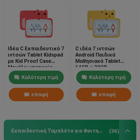
Ιδέα C Εκπαιδευτικό 7
C ιδέα 7 ιντσών
ιντσών Tablet Kidspad
Android Παιδικά
με Kid Proof Case
Μαθησιακό Tablet
Μεγάλη μπαταρία
64GB + 32GB
5000mAh IWAWA
Επεκτάσιμη
Καλύτερη τιμή
Καλύτερη τιμή
Προεγκατεστημένη
αποθήκευση HD Διπλή
CM80Red
κάμερα 2MP + 2MP
CM80 Κίτρινο
επαφή
επαφή
Εκπαιδευτική Ταμπλέτα για Φοιτητές
(36)