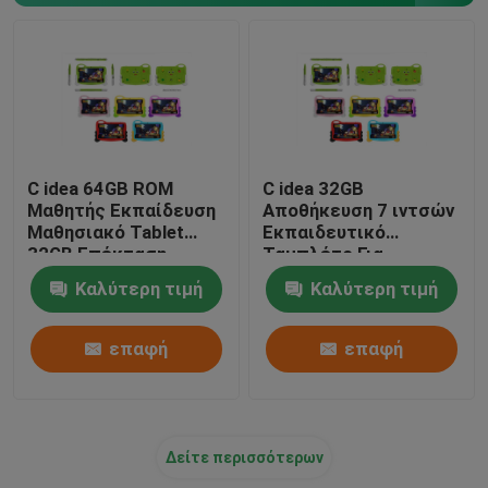
C idea 64GB ROM
C idea 32GB
Μαθητής Εκπαίδευση
Αποθήκευση 7 ιντσών
Μαθησιακό Tablet
Εκπαιδευτικό
32GB Επέκταση
Ταμπλέτο Για
5000mAh CM78 Μπλε
Φοιτητές Αδιάβροχη
Καλύτερη τιμή
Καλύτερη τιμή
Κουτί Γονική
Ελέγχουσα CM78-Ροζ
επαφή
επαφή
Δείτε περισσότερων