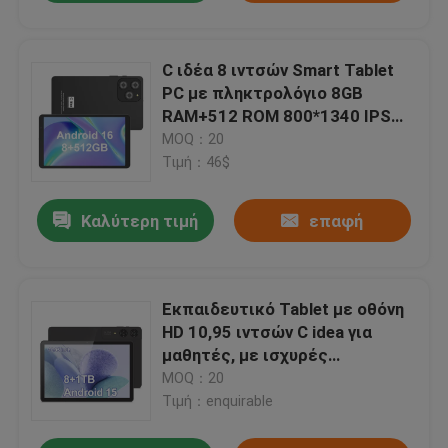
C ιδέα 8 ιντσών Smart Tablet
PC με πληκτρολόγιο 8GB
RAM+512 ROM 800*1340 IPS
incell Εικονική οθόνη Εμφάνιση
MOQ：20
γκρι CM866
Τιμή：46$
Καλύτερη τιμή
επαφή
Εκπαιδευτικό Tablet με οθόνη
HD 10,95 ιντσών C idea για
μαθητές, με ισχυρές
επιδόσεις και μεγάλη διάρκεια
MOQ：20
μπαταρίας
Τιμή：enquirable