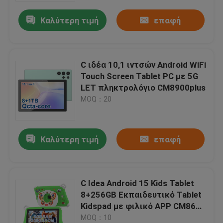
Καλύτερη τιμή
επαφή
C ιδέα 10,1 ιντσών Android WiFi
Touch Screen Tablet PC με 5G
LET πληκτρολόγιο CM8900plus
MOQ：20
Καλύτερη τιμή
επαφή
Αρχική Σελίδα
C Idea Android 15 Kids Tablet
Προϊόντα
8+256GB Εκπαιδευτικό Tablet
Kidspad με φιλικό APP CM86
πράσινο
MOQ：10
Βίντεο