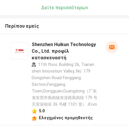
Δείτε περισσότερων
Περίπου εμείς
Shenzhen Huikun Technology
Co., Ltd. προφίλ
κατασκευαστή
11th floor, Building 26, Tianan
shen Innovation Valley, No. 179
Dongshen Road Fenggang
Section,Fenggang
Town,Dongguan,Guangdong（广东
省东莞市凤岗镇东深路凤岗段 179 号
天安深创谷 26 号楼 1101 室） ,Κίνα
5.0
Ελεγχμένος προμηθευτής