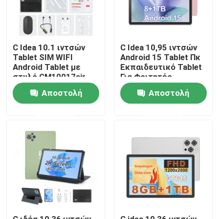
Εμφάνιση VR
C Idea 10.1 ιντσών
C Idea 10,95 ιντσών
Tablet SIM WIFI
Android 15 Tablet Πκ
Σχετικά με εμάς
Android Tablet με
Εκπαιδευτικό Tablet
στυλό CM10017air
Για Φοιτητές
Πορτοκαλί
CM11000 Plus
Γύρος εργοστασίων
Αποστολή
Αποστολή
ερώτησης
ερώτησης
Ποιοτικός έλεγχος
επαφή
Νέα
Ζητήστε ένα απόσπασμα
C ιδέα 10,36 ιντσών
C idea 10,36 ιντσών