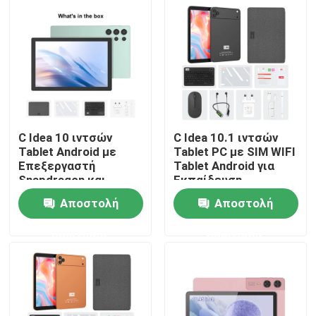
C Idea 10 ιντσών
C Idea 10.1 ιντσών
Tablet Android με
Tablet PC με SIM WIFI
Επεξεργαστή
Tablet Android για
Snapdragon και
Εκπαίδευση
Πληκτρολόγιο για
CM10017air Μαύρο
Αποστολή
Αποστολή
Φοιτητές
CM9000ultra Πράσινο
Αρχική Σελίδα
ερώτησης
ερώτησης
Προϊόντα
Βίντεο