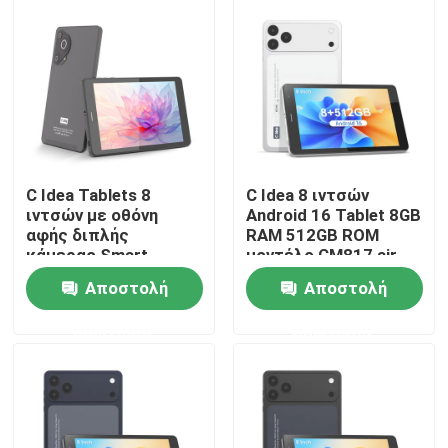
C Idea Tablets 8
C Idea 8 ιντσών
ιντσών με οθόνη
Android 16 Tablet 8GB
αφής διπλής
RAM 512GB ROM
κάμερας Smart
μοντέλο CM817 air
Tablet Pc CM828
Αποστολή
Αποστολή
Αρχική Σελίδα
ερώτησης
ερώτησης
Προϊόντα
Βίντεο