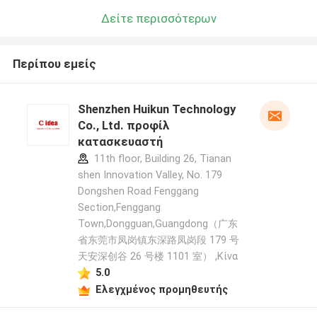
Δείτε περισσότερων
Περίπου εμείς
Shenzhen Huikun Technology
Co., Ltd. προφίλ
κατασκευαστή
11th floor, Building 26, Tianan
shen Innovation Valley, No. 179
Dongshen Road Fenggang
Section,Fenggang
Town,Dongguan,Guangdong（广东
省东莞市凤岗镇东深路凤岗段 179 号
天安深创谷 26 号楼 1101 室） ,Κίνα
5.0
Ελεγχμένος προμηθευτής