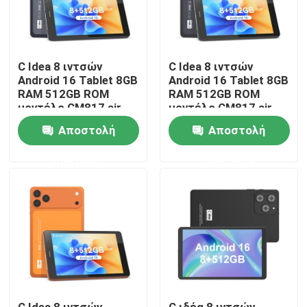
Εμφάνιση VR
C Idea 8 ιντσών
C Idea 8 ιντσών
Android 16 Tablet 8GB
Android 16 Tablet 8GB
Σχετικά με εμάς
RAM 512GB ROM
RAM 512GB ROM
μοντέλο CM817 air
μοντέλο CM817 air
Γύρος εργοστασίων
Αποστολή
Αποστολή
ερώτησης
ερώτησης
Ποιοτικός έλεγχος
επαφή
Νέα
Ζητήστε ένα απόσπασμα
C Idea 8 ιντσών
C ιδέα 8 ιντσών