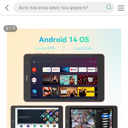
2
/
4