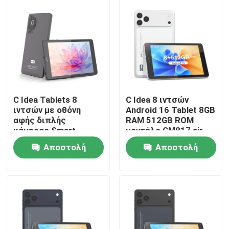
C Idea Tablets 8
C Idea 8 ιντσών
ιντσών με οθόνη
Android 16 Tablet 8GB
αφής διπλής
RAM 512GB ROM
κάμερας Smart
μοντέλο CM817 air
Tablet Pc CM828
Αποστολή
Αποστολή
Αρχική Σελίδα
ερώτησης
ερώτησης
Προϊόντα
Βίντεο