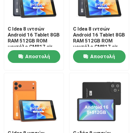
Εμφάνιση VR
C Idea 8 ιντσών
C Idea 8 ιντσών
Android 16 Tablet 8GB
Android 16 Tablet 8GB
Σχετικά με εμάς
RAM 512GB ROM
RAM 512GB ROM
μοντέλο CM817 air
μοντέλο CM817 air
Γύρος εργοστασίων
Αποστολή
Αποστολή
ερώτησης
ερώτησης
Ποιοτικός έλεγχος
επαφή
Νέα
Ζητήστε ένα απόσπασμα
C Idea 8 ιντσών
C ιδέα 8 ιντσών