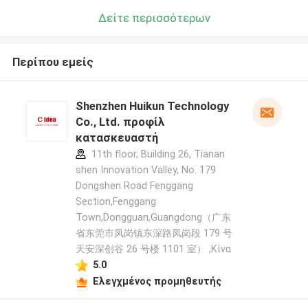
Δείτε περισσότερων
Περίπου εμείς
Shenzhen Huikun Technology
Co., Ltd. προφίλ
κατασκευαστή
11th floor, Building 26, Tianan
shen Innovation Valley, No. 179
Dongshen Road Fenggang
Section,Fenggang
Town,Dongguan,Guangdong（广东
省东莞市凤岗镇东深路凤岗段 179 号
天安深创谷 26 号楼 1101 室） ,Κίνα
5.0
Ελεγχμένος προμηθευτής