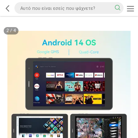
2
/
4