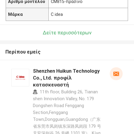
Αριθμό μοντέλου
CM815-πράσινο
Μάρκα
C idea
Δείτε περισσότερων
Περίπου εμείς
Shenzhen Huikun Technology
Co., Ltd. προφίλ
κατασκευαστή
11th floor, Building 26, Tianan
shen Innovation Valley, No. 179
Dongshen Road Fenggang
Section,Fenggang
Town,Dongguan,Guangdong（广东
省东莞市凤岗镇东深路凤岗段 179 号
天安深创谷 26 号楼 1101 室） ,Κίνα