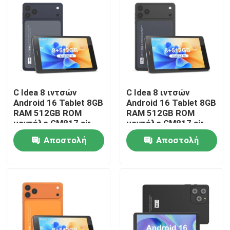
Εμφάνιση VR
Σχετικά με εμάς
C Idea 8 ιντσών
C Idea 8 ιντσών
Γύρος εργοστασίων
Android 16 Tablet 8GB
Android 16 Tablet 8GB
RAM 512GB ROM
RAM 512GB ROM
μοντέλο CM817 air
μοντέλο CM817 air
Ποιοτικός έλεγχος
Αποστολή
Αποστολή
επαφή
ερώτησης
ερώτησης
Νέα
Ζητήστε ένα απόσπασμα