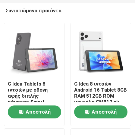
Συνιστώμενα προϊόντα
C Idea Tablets 8
C Idea 8 ιντσών
ιντσών με οθόνη
Android 16 Tablet 8GB
Αρχική Σελίδα
αφής διπλής
RAM 512GB ROM
κάμερας Smart
μοντέλο CM817 air
Tablet Pc CM828
Αποστολή
Αποστολή
Προϊόντα
ερώτησης
ερώτησης
Βίντεο