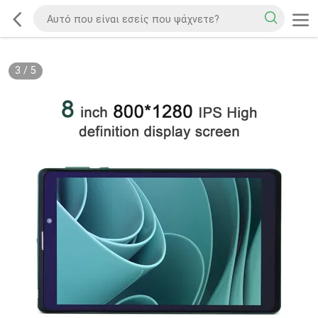
3
/
5