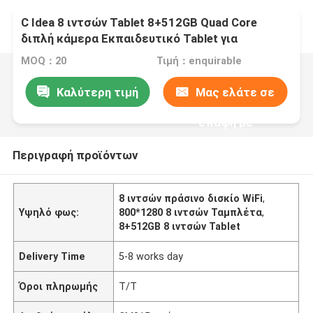
C Idea 8 ιντσών Tablet 8+512GB Quad Core
διπλή κάμερα Εκπαιδευτικό Tablet για
φοιτητές CM815
MOQ：20
Τιμή：enquirable
Καλύτερη τιμή
Μας ελάτε σε
επαφή με
Περιγραφή προϊόντων
8 ιντσών πράσινο δισκίο WiFi
,
Υψηλό φως:
800*1280 8 ιντσών Ταμπλέτα
,
8+512GB 8 ιντσών Tablet
Delivery Time
5-8 works day
Όροι πληρωμής
Τ/Τ