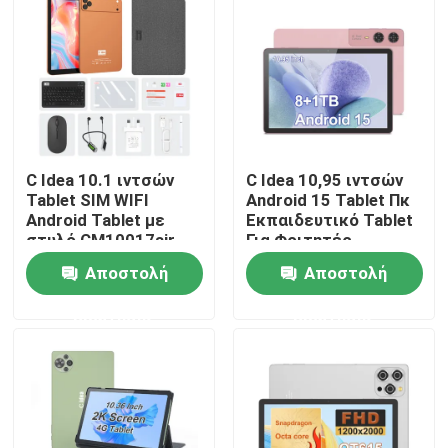
Εμφάνιση VR
Σχετικά με εμάς
C Idea 10.1 ιντσών
C Idea 10,95 ιντσών
Γύρος εργοστασίων
Tablet SIM WIFI
Android 15 Tablet Πκ
Android Tablet με
Εκπαιδευτικό Tablet
στυλό CM10017air
Για Φοιτητές
Ποιοτικός έλεγχος
Πορτοκαλί
CM11000 Plus
Αποστολή
Αποστολή
επαφή
ερώτησης
ερώτησης
Νέα
Ζητήστε ένα απόσπασμα