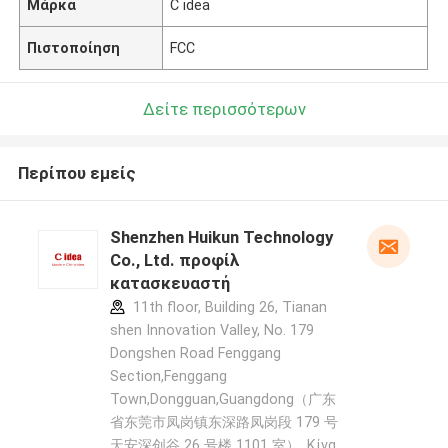
Μάρκα
C idea
Πιστοποίηση
FCC
Δείτε περισσότερων
Περίπου εμείς
Shenzhen Huikun Technology
Co., Ltd. προφίλ
κατασκευαστή
11th floor, Building 26, Tianan
shen Innovation Valley, No. 179
Dongshen Road Fenggang
Section,Fenggang
Town,Dongguan,Guangdong（广东
省东莞市凤岗镇东深路凤岗段 179 号
天安深创谷 26 号楼 1101 室） ,Κίνα