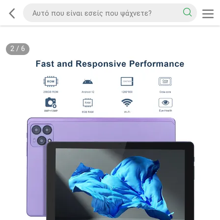
3
/
6