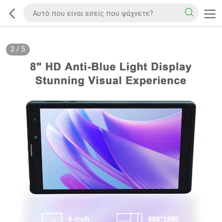
2
/
5