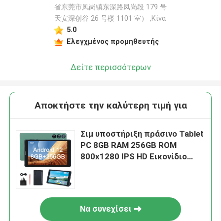
省东莞市凤岗镇东深路凤岗段 179 号
天安深创谷 26 号楼 1101 室） ,Κίνα
5.0
Ελεγχμένος προμηθευτής
Δείτε περισσότερων
Αποκτήστε την καλύτερη τιμή για
Σιμ υποστήριξη πράσινο Tablet
PC 8GB RAM 256GB ROM
800x1280 IPS HD Εικονίδιο
Δείκτη Tablet Με Κεφάλαιο
CM835
Να συνεχίσει