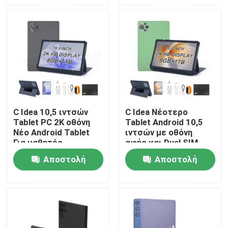
ερώτησης
ερώτησης
Εμφάνιση VR
Σχετικά με εμάς
Γύρος εργοστασίων
C Idea 10,5 ιντσών
C Idea Νέοτερο
Tablet PC 2K οθόνη
Tablet Android 10,5
Ποιοτικός έλεγχος
Νέο Android Tablet
ιντσών με οθόνη
Για μαθητές
αφής και Dual SIM
Cm10500 Plus Γκρι
CM10500 Plus
επαφή
Αποστολή
Αποστολή
πράσινο
ερώτησης
ερώτησης
Νέα
Ζητήστε ένα απόσπασμα