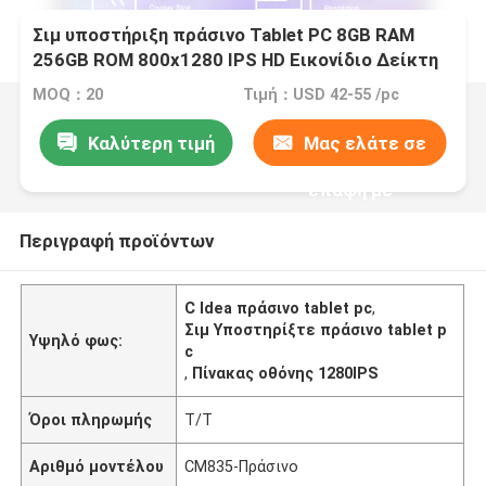
Σιμ υποστήριξη πράσινο Tablet PC 8GB RAM
256GB ROM 800x1280 IPS HD Εικονίδιο Δείκτη
Tablet Με Κεφάλαιο CM835
MOQ：20
Τιμή：USD 42-55 /pc
Καλύτερη τιμή
Μας ελάτε σε
επαφή με
Περιγραφή προϊόντων
C Idea πράσινο tablet pc
,
Σιμ Υποστηρίξτε πράσινο tablet p
Υψηλό φως:
c
,
Πίνακας οθόνης 1280IPS
Όροι πληρωμής
Τ/Τ
Αριθμό μοντέλου
CM835-Πράσινο