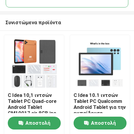
Συνιστώμενα προϊόντα
Αρχική Σελίδα
C Idea 10,1 ιντσών
C Idea 10.1 ιντσών
Tablet PC Quad-core
Tablet PC Qualcomm
Android Tablet
Android Tablet για την
CM10017 air 8GB ips
εκπαίδευση
Προϊόντα
με υποδοχή για κάρτα
CM9000ultra Blue
Αποστολή
Αποστολή
SIM
Βίντεο