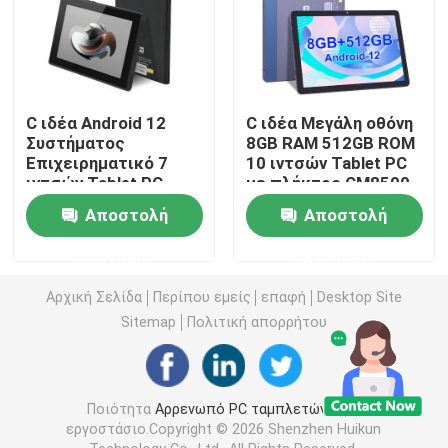
Αρρενωπό PC ταμπλετών
Έξυπνο Tablet PC
C ιδέα Android 12
C ιδέα Μεγάλη οθόνη
Συστήματος
8GB RAM 512GB ROM
Επιχειρηματικό 7
10 ιντσών Tablet PC
Ταμπλέτες με οθόνη αφής
ιντσών Tablet PC
με πλήκτρο CM8500
Υποστηρίζοντας
Αποστολή
Αποστολή
Bluetooth Διπλή
Ταμπλέτα Kidspad
κάρτα Κλήση με
ερώτησης
ερώτησης
πληκτρολόγιο CM522
Αρχική Σελίδα
Περίπου εμείς
επαφή
Desktop Site
Εκπαιδευτική Ταμπλέτα για Φοιτητές
Sitemap
Πολιτική απορρήτου
7 ιντσών Tablet PC
Ποιότητα
Αρρενωπό PC ταμπλετών
Κίνα
εργοστάσιο.Copyright © 2026 Shenzhen Huikun
8 ιντσών Tablet PC