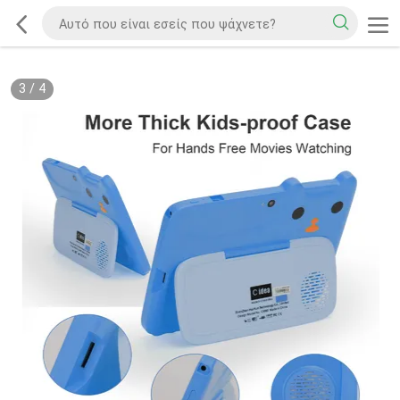
3
/
4