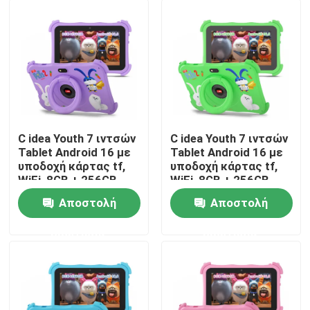
Εμφάνιση VR
Σχετικά με εμάς
Γύρος εργοστασίων
C idea Youth 7 ιντσών
C idea Youth 7 ιντσών
Tablet Android 16 με
Tablet Android 16 με
υποδοχή κάρτας tf,
υποδοχή κάρτας tf,
Ποιοτικός έλεγχος
WiFi, 8GB + 256GB,
WiFi, 8GB + 256GB,
1024*600 CM89
1024*600 CM89
Αποστολή
Αποστολή
επαφή
ερώτησης
ερώτησης
Νέα
Ζητήστε ένα απόσπασμα