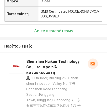
Μάρκα
C idea
GMS Certificated,FCC,CE,ROHS,CPC,M
Πιστοποίηση
SDS,UN38.3
Δείτε περισσότερων
Περίπου εμείς
Shenzhen Huikun Technology
Co., Ltd. προφίλ
κατασκευαστή
11th floor, Building 26, Tianan
shen Innovation Valley, No. 179
Dongshen Road Fenggang
Section,Fenggang
Town,Dongguan,Guangdong（广东
省东莞市凤岗镇东深路凤岗段 179 号