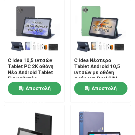
Εμφάνιση VR
Σχετικά με εμάς
Γύρος εργοστασίων
C Idea 10,5 ιντσών
C Idea Νέοτερο
Tablet PC 2K οθόνη
Tablet Android 10,5
Νέο Android Tablet
ιντσών με οθόνη
Ποιοτικός έλεγχος
Για μαθητές
αφής και Dual SIM
Cm10500 Plus Γκρι
CM10500 Plus
Αποστολή
Αποστολή
πράσινο
επαφή
ερώτησης
ερώτησης
Νέα
Ζητήστε ένα απόσπασμα