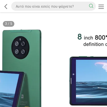
3
/
5