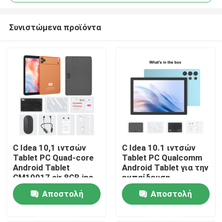
Συνιστώμενα προϊόντα
C Idea 10,1 ιντσών
C Idea 10.1 ιντσών
Αρχική Σελίδα
Tablet PC Quad-core
Tablet PC Qualcomm
Android Tablet
Android Tablet για την
CM10017 air 8GB ips
εκπαίδευση
με υποδοχή για κάρτα
CM9000ultra Blue
Προϊόντα
Αποστολή
Αποστολή
SIM
ερώτησης
ερώτησης
Βίντεο