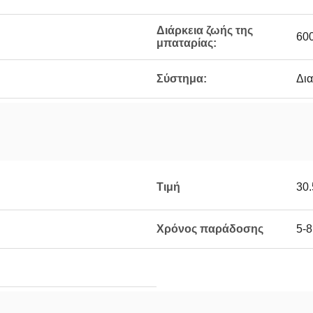
Διάρκεια ζωής της
60
μπαταρίας:
Σύστημα:
Δια
Τιμή
30
Χρόνος παράδοσης
5-8