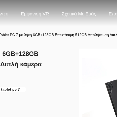
ντεο
Εμφάνιση VR
Σχετικά Με Εμάς
Επ
 Tablet PC 7 με θήκη 6GB+128GB Επεκτάσιμη 512GB Αποθήκευση Δι
κη 6GB+128GB
Διπλή κάμερα
tablet pc 7