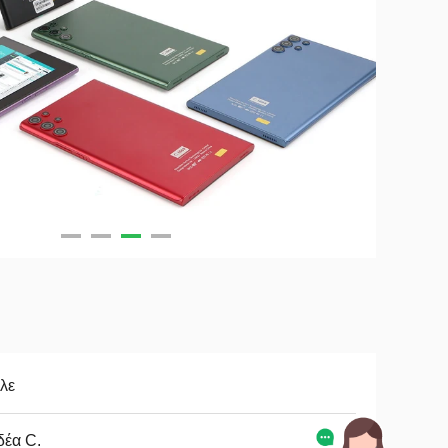
λε
δέα C.