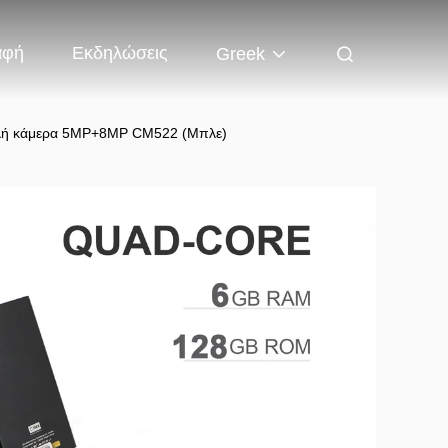
αφή
Εκδηλώσεις
Greek
πλή κάμερα 5MP+8MP CM522 (Μπλε)