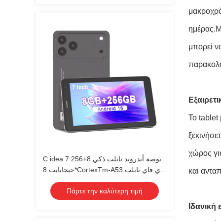
μακροχρόν
ημέρας.Μ
μπορεί να
παρακολο
Εξαιρετι
Το table
ξεκινήσε
χώρος γι
C idea 7 بوصة أندرويد تابلت ذكي 8+256
جيجابايت 8*CortexTm-A53 واي فاي تابلت
και ανταπ
شاشة لمس عالية الدقة CM517 air
Πάρτε την καλύτερη τιμή
Ιδανική 