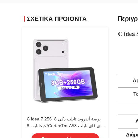
Περιγρ
ΣΧΕΤΙΚΑ ΠΡΟΪΟΝΤΑ
C idea
Α
Τ
C idea 7 بوصة أندرويد تابلت ذكي 8+256
جيجابايت 8*CortexTm-A53 واي فاي تابلت
شاشة لمس عالية الدقة CM517 air
Διάρ