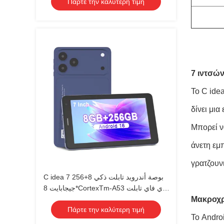
Πάρτε την καλύτερη τιμή
7 ιντσών
Το C idea
δίνει μια
Μπορεί να
άνετη εμ
γρατζουν
C idea 7 بوصة أندرويد تابلت ذكي 8+256
جيجابايت 8*CortexTm-A53 واي فاي تابلت
شاشة لمس عالية الدقة CM517 air
Μακροχρ
Πάρτε την καλύτερη τιμή
Το Andro