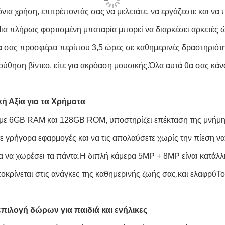
ια χρήση, επιτρέποντάς σας να μελετάτε, να εργάζεστε και να π
ια πλήρως φορτισμένη μπαταρία μπορεί να διαρκέσει αρκετές 
 σας προσφέρει περίπου 3,5 ώρες σε καθημερινές δραστηριότητες,
ύθηση βίντεο, είτε για ακρόαση μουσικής.Όλα αυτά θα σας κάν
κή Αξία για τα Χρήματα
t με 6GB RAM και 128GB ROM, υποστηρίζει επέκταση της μνήμη
τε γρήγορα εφαρμογές και να τις απολαύσετε χωρίς την πίεση 
α να χωρέσει τα πάντα.Η διπλή κάμερα 5MP + 8MP είναι κατάλλ
οκρίνεται στις ανάγκες της καθημερινής ζωής σας.και ελαφρύΤο 
επιλογή δώρων για παιδιά και ενήλικες