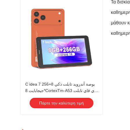
Τα δισκί
καθημερι
μάθουν κ
καθημεριν
C idea 7 بوصة أندرويد تابلت ذكي 8+256
جيجابايت 8*CortexTm-A53 واي فاي تابلت
شاشة لمس عالية الدقة CM517 air
Πάρτε την καλύτερη τιμή