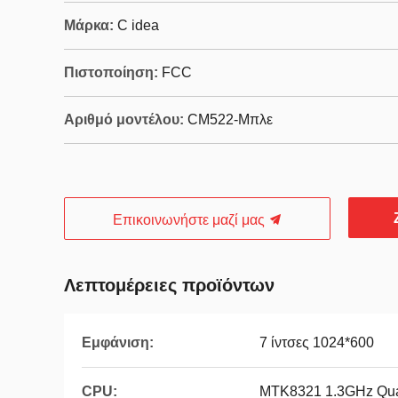
Μάρκα:
C idea
Πιστοποίηση:
FCC
Αριθμό μοντέλου:
CM522-Μπλε
Επικοινωνήστε μαζί μας
Λεπτομέρειες προϊόντων
Εμφάνιση:
7 ίντσες 1024*600
CPU:
MTK8321 1.3GHz Qu