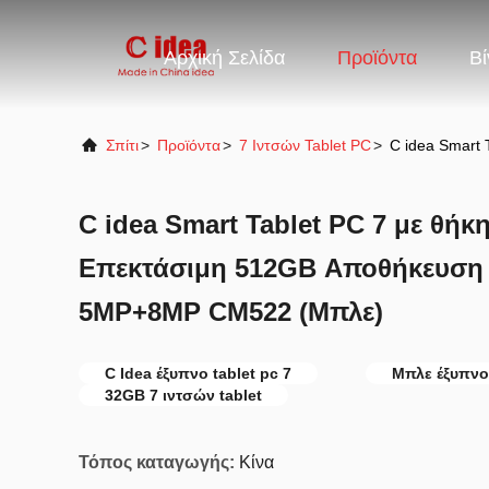
Αρχική Σελίδα
Προϊόντα
Βί
Σπίτι
>
Προϊόντα
>
7 Ιντσών Tablet PC
>
C idea Smart
C idea Smart Tablet PC 7 με θή
Επεκτάσιμη 512GB Αποθήκευση 
5MP+8MP CM522 (Μπλε)
C Idea έξυπνο tablet pc 7
Μπλε έξυπνο 
32GB 7 ιντσών tablet
Τόπος καταγωγής:
Κίνα