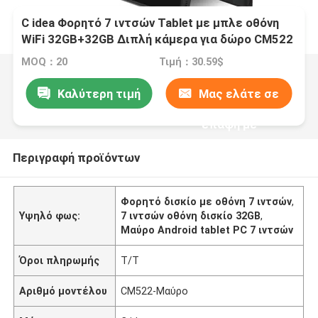
C idea Φορητό 7 ιντσών Tablet με μπλε οθόνη
WiFi 32GB+32GB Διπλή κάμερα για δώρο CM522
Μαύρο
MOQ：20
Τιμή：30.59$
Καλύτερη τιμή
Μας ελάτε σε
επαφή με
Περιγραφή προϊόντων
Φορητό δισκίο με οθόνη 7 ιντσών
,
Υψηλό φως:
7 ιντσών οθόνη δισκίο 32GB
,
Μαύρο Android tablet PC 7 ιντσών
Όροι πληρωμής
Τ/Τ
Αριθμό μοντέλου
CM522-Μαύρο