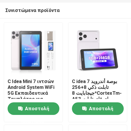
Συνιστώμενα προϊόντα
C Idea Mini 7 ιντσών
C idea 7 بوصة أندرويد
Android System WiFi
تابلت ذكي 8+256
Αρχική Σελίδα
5G Εκπαιδευτικά
جيجابايت 8*CortexTm-
Ταμπλέτες για
A53 واي فاي تابلت
Σπουδαστές CM516
شاشة لمس عالية الدقة
Αποστολή
Αποστολή
CM517 air
Προϊόντα
ερώτησης
ερώτησης
Βίντεο