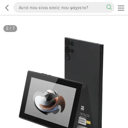
3
/
7