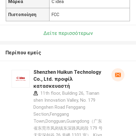
Μάρκα
C idea
Πιστοποίηση
FCC
Δείτε περισσότερων
Περίπου εμείς
Shenzhen Huikun Technology
Co., Ltd. προφίλ
κατασκευαστή
11th floor, Building 26, Tianan
shen Innovation Valley, No. 179
Dongshen Road Fenggang
Section,Fenggang
Town,Dongguan,Guangdong（广东
省东莞市凤岗镇东深路凤岗段 179 号
天安深创谷 26 号楼 1101 室） ,Κίνα