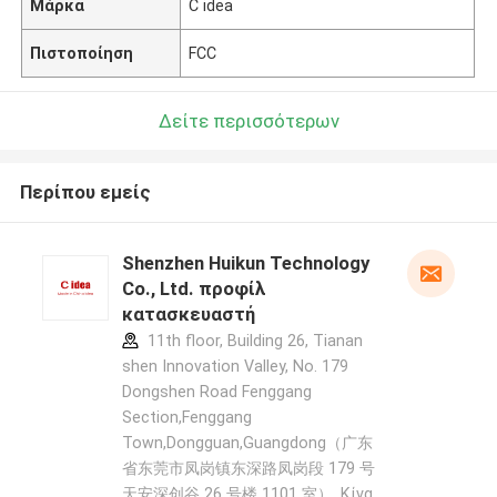
Μάρκα
C idea
Πιστοποίηση
FCC
Δείτε περισσότερων
Περίπου εμείς
Shenzhen Huikun Technology
Co., Ltd. προφίλ
κατασκευαστή
11th floor, Building 26, Tianan
shen Innovation Valley, No. 179
Dongshen Road Fenggang
Section,Fenggang
Town,Dongguan,Guangdong（广东
省东莞市凤岗镇东深路凤岗段 179 号
天安深创谷 26 号楼 1101 室） ,Κίνα