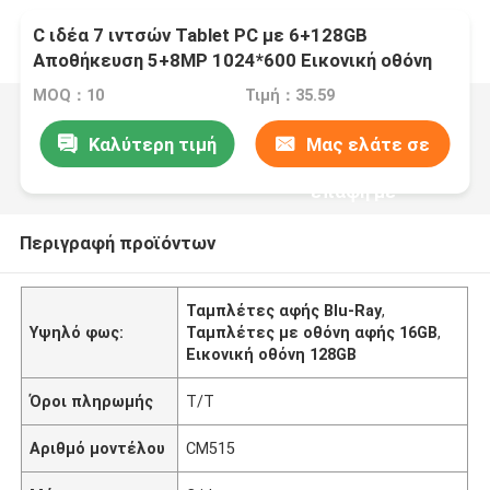
C ιδέα 7 ιντσών Tablet PC με 6+128GB
Αποθήκευση 5+8MP 1024*600 Εικονική οθόνη
Android 12 Portable Tablet για εφήβους CM515
MOQ：10
Τιμή：35.59
Καλύτερη τιμή
Μας ελάτε σε
επαφή με
Περιγραφή προϊόντων
Ταμπλέτες αφής Blu-Ray
,
Υψηλό φως:
Ταμπλέτες με οθόνη αφής 16GB
,
Εικονική οθόνη 128GB
Όροι πληρωμής
Τ/Τ
Αριθμό μοντέλου
CM515