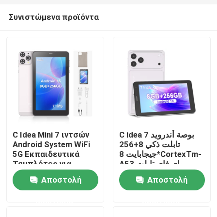
Συνιστώμενα προϊόντα
C Idea Mini 7 ιντσών
C idea 7 بوصة أندرويد
Android System WiFi
تابلت ذكي 8+256
Αρχική Σελίδα
5G Εκπαιδευτικά
جيجابايت 8*CortexTm-
Ταμπλέτες για
A53 واي فاي تابلت
Σπουδαστές CM516
شاشة لمس عالية الدقة
Αποστολή
Αποστολή
CM517 air
Προϊόντα
ερώτησης
ερώτησης
Βίντεο