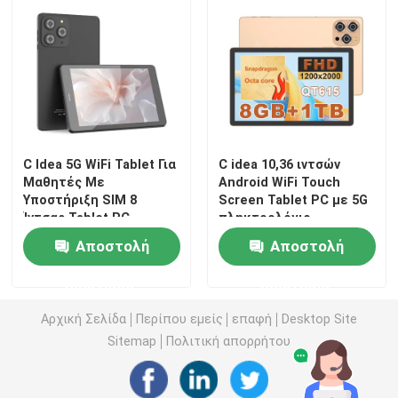
9 ιντσών Tablet PC
10 ιντσών Tablet PC
11 ιντσών Tablet PC
C Idea 5G WiFi Tablet Για
C idea 10,36 ιντσών
Μαθητές Με
Android WiFi Touch
Υποστήριξη SIM 8
Screen Tablet PC με 5G
14 ιντσών Tablet PC
Ίντσας Tablet PC
πληκτρολόγιο
CM817Pro max
8*CortexTm-A53
Αποστολή
Αποστολή
CM10016 plus
Παγκόσμια θήκη για ταμπλέτες
ερώτησης
ερώτησης
Αρχική Σελίδα
Περίπου εμείς
επαφή
Desktop Site
Sitemap
Πολιτική απορρήτου