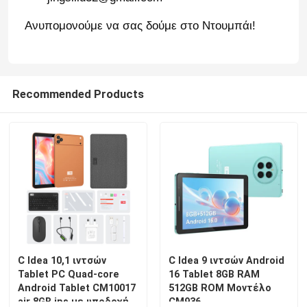
Ανυπομονούμε να σας δούμε στο Ντουμπάι!
Εμφάνιση VR
Σχετικά με εμάς
Recommended Products
Γύρος εργοστασίων
Ποιοτικός έλεγχος
επαφή
Νέα
C Idea 10,1 ιντσών
C Idea 9 ιντσών Android
Tablet PC Quad-core
16 Tablet 8GB RAM
Android Tablet CM10017
512GB ROM Μοντέλο
Ζητήστε ένα απόσπασμα
air 8GB ips με υποδοχή
CM936