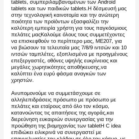
tablets, συμπεριλαμβανομένων των Android
tablets και των παιδικών tablets.Η δέσμευσή μας
στην τεχνολογική καινοτομία και την ανώτερη
ποιότητα των προϊόντων εξασφαλίζει την
καλύτερη εμπειρία χρήστη για τους παγκόσμιους
πελάτες μαςΚαλούμε όλους τους συμμετέχοντες
να επισκεφθούν το περίπτερο μας, ME207, για
να βιώσουν τα τελευταία μας 7/8/9 ιντσών και 10
ιντσών ταμπλέτες, εξοπλισμένα με προηγμένους
επεξεργαστές, οθόνες υψηλής ευκρίνειας και
μεγάλες χωρητικότητες αποθήκευσης,να
καλύπτει ένα ευρύ φάσμα αναγκών των
χρηστών.
Ανυπομονούμε να συμμετάσχουμε σε
Αφήστε ένα μήνυμα
αλληλεπιδράσεις πρόσωπο με πρόσωπο με
We bellen je snel terug!
πελάτες και εταίρους από όλο τον κόσμο,
κατανοώντας τις απαιτήσεις της αγοράς,και
διερεύνηση ευκαιριών συνεργασίας για την
προώθηση της βιομηχανίας των tabletΗ C idea
επιδιώκει ειλικρινά να συνεργαστεί με
επαγγελματίες του κλάδου σε όλο τον κόσμο, με