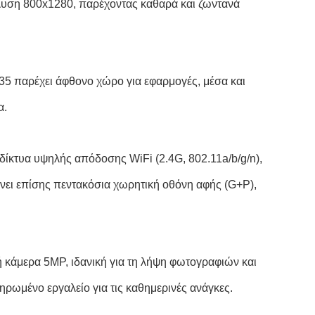
νάλυση 800x1280, παρέχοντας καθαρά και ζωντανά
παρέχει άφθονο χώρο για εφαρμογές, μέσα και
α.
 δίκτυα υψηλής απόδοσης WiFi (2.4G, 802.11a/b/g/n),
ι επίσης πεντακόσια χωρητική οθόνη αφής (G+P),
ή κάμερα 5MP, ιδανική για τη λήψη φωτογραφιών και
ηρωμένο εργαλείο για τις καθημερινές ανάγκες.