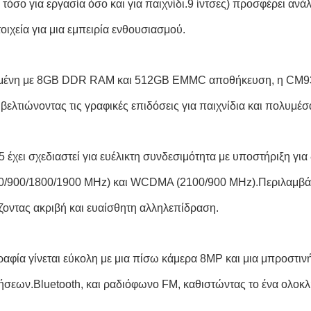
τόσο για εργασία όσο και για παιχνίδι.9 ίντσες) προσφέρει α
οιχεία για μια εμπειρία ενθουσιασμού.
ένη με 8GB DDR RAM και 512GB EMMC αποθήκευση, η CM935 
 βελτιώνοντας τις γραφικές επιδόσεις για παιχνίδια και πολυμέσ
 έχει σχεδιαστεί για ευέλικτη συνδεσιμότητα με υποστήριξη για
/900/1800/1900 MHz) και WCDMA (2100/900 MHz).Περιλαμβάνε
ζοντας ακριβή και ευαίσθητη αλληλεπίδραση.
αφία γίνεται εύκολη με μια πίσω κάμερα 8MP και μια μπροστιν
λήσεων.Bluetooth, και ραδιόφωνο FM, καθιστώντας το ένα ολοκλ