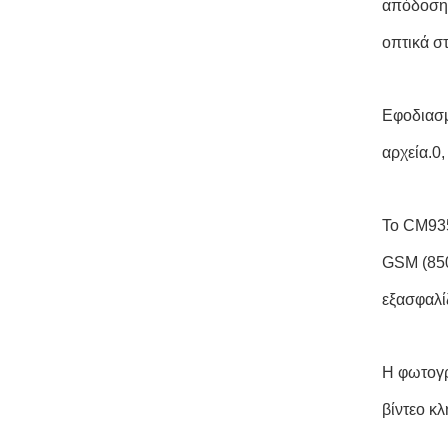
απόδοση 
οπτικά στ
Εφοδιασμ
αρχεία.0,
Το CM935
GSM (850
εξασφαλί
Η φωτογρ
βίντεο κ