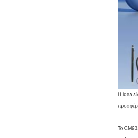
Η Idea ε
προσφέρε
Το CM935