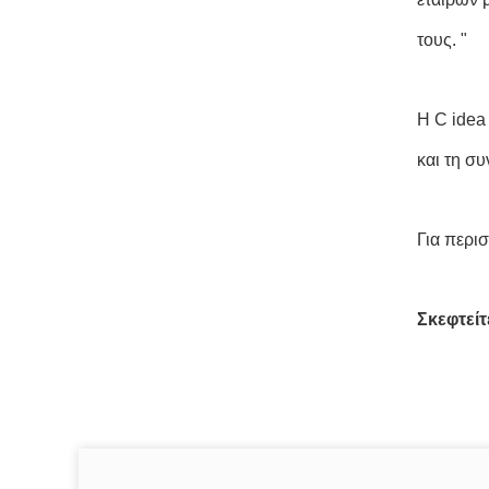
τους. "
Η C idea 
και τη συ
Για περι
Σκεφτείτ