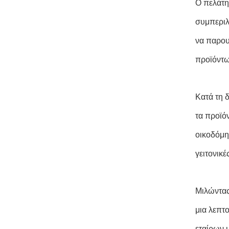
Ο πελάτη
συμπεριλ
να παρου
προϊόντω
Κατά τη 
τα προϊό
οικοδόμη
γειτονικέ
Μιλώντας
μια λεπτ
εταίρων 