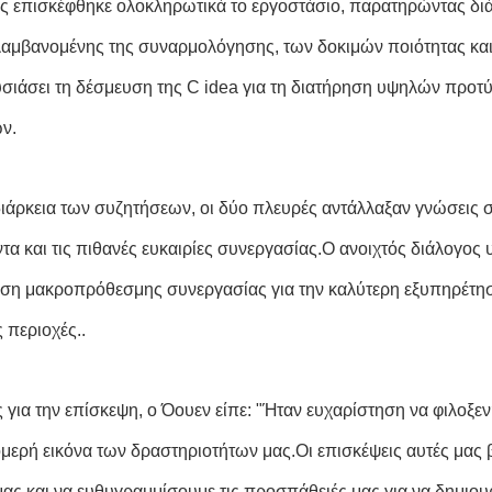
ς επισκέφθηκε ολοκληρωτικά το εργοστάσιο, παρατηρώντας δι
αμβανομένης της συναρμολόγησης, των δοκιμών ποιότητας και 
σιάσει τη δέσμευση της C idea για τη διατήρηση υψηλών προ
ν.
διάρκεια των συζητήσεων, οι δύο πλευρές αντάλλαξαν γνώσεις σχ
ντα και τις πιθανές ευκαιρίες συνεργασίας.Ο ανοιχτός διάλογος
ση μακροπρόθεσμης συνεργασίας για την καλύτερη εξυπηρέτηση
ς περιοχές..
 για την επίσκεψη, ο Όουεν είπε: "Ήταν ευχαρίστηση να φιλοξε
ομερή εικόνα των δραστηριοτήτων μας.Οι επισκέψεις αυτές μας
μας και να ευθυγραμμίσουμε τις προσπάθειές μας για να δημιο