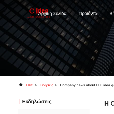
Αρχική Σελίδα
Προϊόντα
Βί
Σπίτι
>
Ειδήσεις
>
Company news about Η C idea φιλ
Εκδηλώσεις
Η C