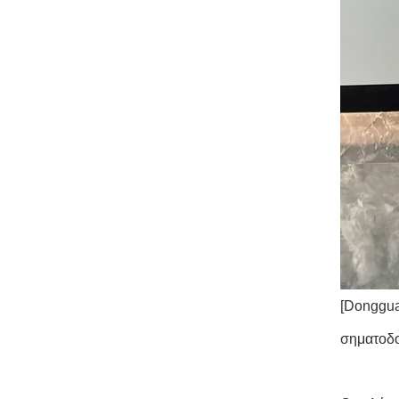
[Donggua
σηματοδο