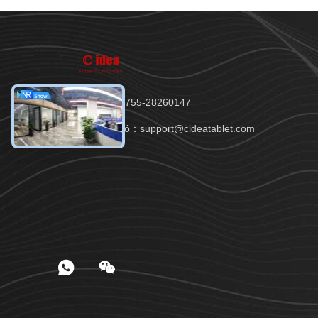
Τηλ.：86-0755-28260147
Ηλεκτρονικό：support@cideatablet.com