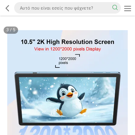
3
/
5