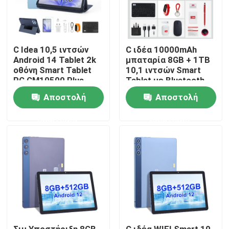
Εμφάνιση VR
C Idea 10,5 ιντσών
C ιδέα 10000mAh
Android 14 Tablet 2k
μπαταρία 8GB + 1TB
Σχετικά με εμάς
οθόνη Smart Tablet
10,1 ιντσών Smart
PC CM10500 Plus
Tablet με Bluetooth
Μπλε
πληκτρολόγιο
Γύρος εργοστασίων
Αποστολή
Αποστολή
CM8800pLUS
ερώτησης
ερώτησης
Ποιοτικός έλεγχος
επαφή
Νέα
Ζητήστε ένα απόσπασμα
Σιμ Υποστήριξη 8GB
C ιδέα WIFI Smart 10