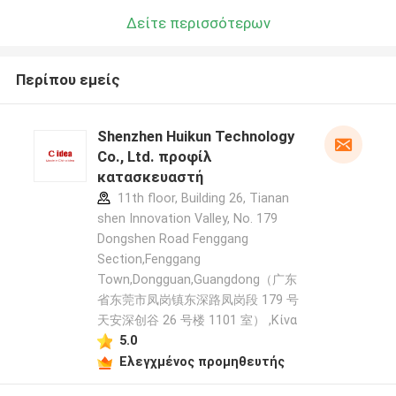
Δείτε περισσότερων
Περίπου εμείς
Shenzhen Huikun Technology
Co., Ltd. προφίλ
κατασκευαστή
11th floor, Building 26, Tianan
shen Innovation Valley, No. 179
Dongshen Road Fenggang
Section,Fenggang
Town,Dongguan,Guangdong（广东
省东莞市凤岗镇东深路凤岗段 179 号
天安深创谷 26 号楼 1101 室） ,Κίνα
5.0
Ελεγχμένος προμηθευτής