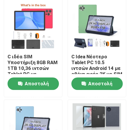
C ιδέα SIM
C Idea Νέοτερο
Υποστήριξη 8GB RAM
Tablet PC 10.5
1TB 10,36 ιντσών
ιντσών Android 14 με
Tablet PC με
οθόνη αφής 2K με SIM
πληκτρολόγιο για
CM10500 Plus
Αποστολή
Αποστολή
φοιτητές CM10016
πράσινο
PLUS
Αρχική Σελίδα
ερώτησης
ερώτησης
Προϊόντα
Βίντεο